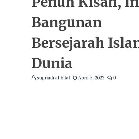
Penuh Kisah, In
Bangunan
Bersejarah Isla
Dunia
supriadi al hilal
April 5, 2023
0