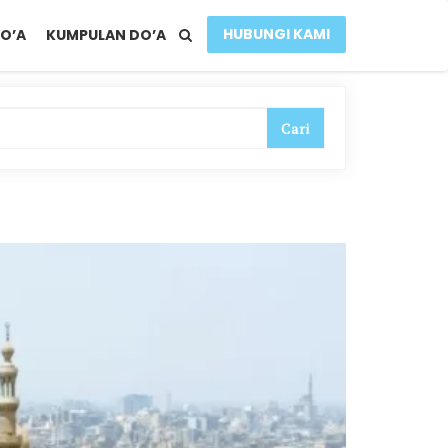
HUBUNGI KAMI
O’A
KUMPULAN DO’A