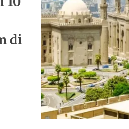
i 10
m di