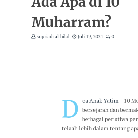
Ada Apa di 10
Muharram?
supriadi al hilal
Juli 19, 2024
0
D
oa Anak Yatim
– 10 Mu
bersejarah dan bermak
berbagai peristiwa pe
telaah lebih dalam tentang a