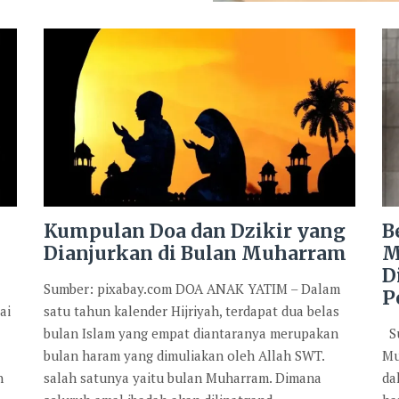
Kumpulan Doa dan Dzikir yang
B
Dianjurkan di Bulan Muharram
M
D
Sumber: pixabay.com DOA ANAK YATIM – Dalam
P
ai
satu tahun kalender Hijriyah, terdapat dua belas
bulan Islam yang empat diantaranya merupakan
Su
bulan haram yang dimuliakan oleh Allah SWT.
Mu
n
salah satunya yaitu bulan Muharram. Dimana
da