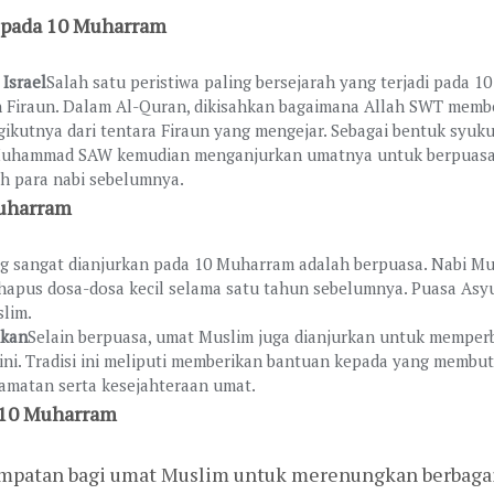
g pada 10 Muharram
Israel
Salah satu peristiwa paling bersejarah yang terjadi pada
an Firaun. Dalam Al-Quran, dikisahkan bagaimana Allah SWT mem
utnya dari tentara Firaun yang mengejar. Sebagai bentuk syukur
 Muhammad SAW kemudian menganjurkan umatnya untuk berpuasa 
h para nabi sebelumnya.
Muharram
ng sangat dianjurkan pada 10 Muharram adalah berpuasa. Nabi
apus dosa-dosa kecil selama satu tahun sebelumnya. Puasa Asyu
slim.
ikan
Selain berpuasa, umat Muslim juga dianjurkan untuk mempe
 ini. Tradisi ini meliputi memberikan bantuan kepada yang mem
lamatan serta kesejahteraan umat.
i 10 Muharram
patan bagi umat Muslim untuk merenungkan berbagai a