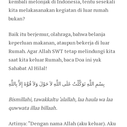
kembali melonjak di Indonesia, tentu sesekali
kita melakasanakan kegiatan di luar rumah
bukan?
Baik itu berjemur, olahraga, bahwa belanja
keperluan makanan, ataupun bekerja di luar
Rumah. Agar Allah SWT tetap melindungi kita
saat kita keluar Rumah, baca Doa ini yuk
Sahabat Al Hilal!
بِسْمِ اللَّهِ تَوَكَّلْتُ عَلَى اللَّهِ لاَ حَوْلَ وَلاَ قُوَّةَ إِلاَّ بِاللَّهِ
Bismillahi, tawakkaltu ‘alallah, laa haula wa laa
quwwata illaa billaah.
Artinya: “Dengan nama Allah (aku keluar). Aku