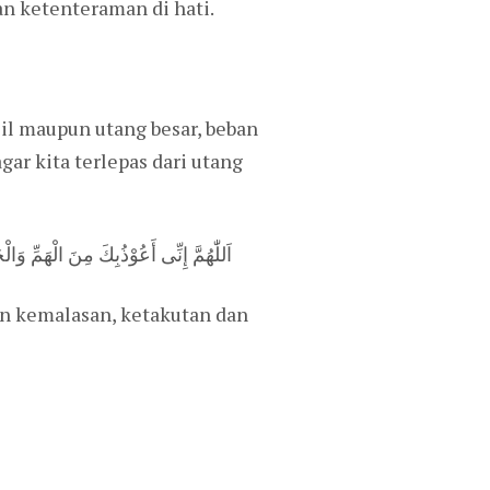
an ketenteraman di hati.
il maupun utang besar, beban
r kita terlepas dari utang
اَللّٰهُمَّ إِنِّى أَعُوْذُبِكَ مِنَ الْهَمِّ 
an kemalasan, ketakutan dan