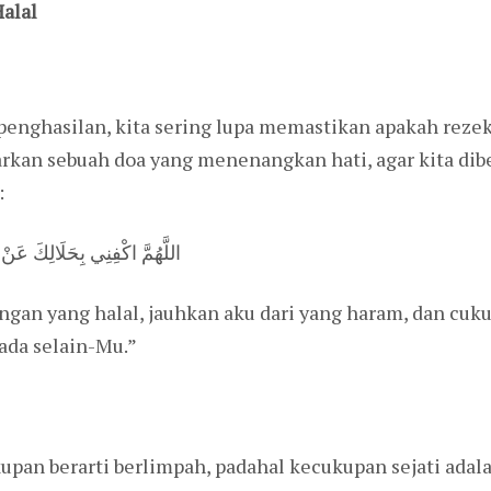
alal
enghasilan, kita sering lupa memastikan apakah rezeki
rkan sebuah doa yang menenangkan hati, agar kita dibe
:
اللَّهُمَّ اكْفِنِي بِحَلَالِكَ عَ
ngan yang halal, jauhkan aku dari yang haram, dan cu
ada selain-Mu.”
upan berarti berlimpah, padahal kecukupan sejati ad