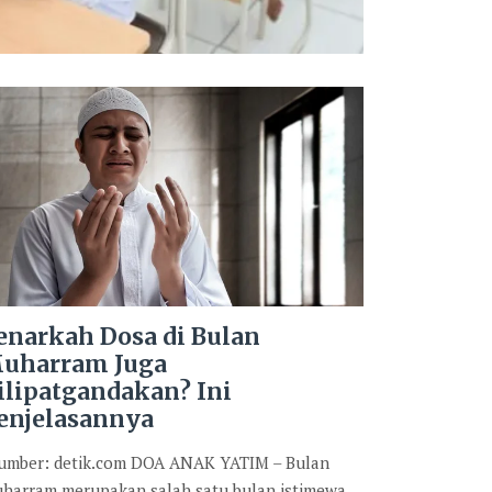
enarkah Dosa di Bulan
uharram Juga
ilipatgandakan? Ini
enjelasannya
mber: detik.com DOA ANAK YATIM – Bulan
harram merupakan salah satu bulan istimewa