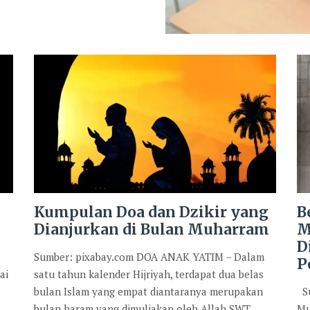
Kumpulan Doa dan Dzikir yang
B
Dianjurkan di Bulan Muharram
M
D
Sumber: pixabay.com DOA ANAK YATIM – Dalam
P
ai
satu tahun kalender Hijriyah, terdapat dua belas
bulan Islam yang empat diantaranya merupakan
Su
bulan haram yang dimuliakan oleh Allah SWT.
Mu