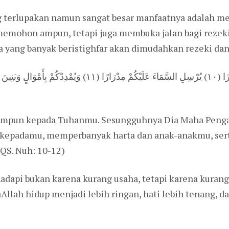
 terlupakan namun sangat besar manfaatnya adalah me
a memohon ampun, tetapi juga membuka jalan bagi rezeki
 yang banyak beristighfar akan dimudahkan rezeki dan
فَقُلْتُ اسْتَغْفِرُوا رَبَّكُمْ إِنَّهُ كَانَ غَفَّارًا (١٠) يُرْسِلِ السَّمَاءَ
 ampun kepada Tuhanmu. Sesungguhnya Dia Maha Penga
 kepadamu, memperbanyak harta dan anak-anakmu, se
QS. Nuh: 10-12)
adapi bukan karena kurang usaha, tetapi karena kurang
llah hidup menjadi lebih ringan, hati lebih tenang, da