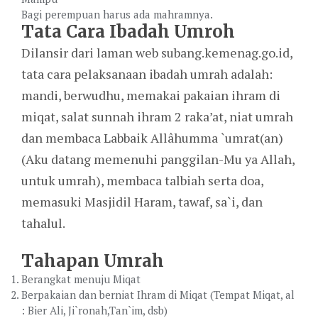
Bagi perempuan harus ada mahramnya.
Tata Cara Ibadah Umroh
Dilansir dari laman web subang.kemenag.go.id,
tata cara pelaksanaan ibadah umrah adalah:
mandi, berwudhu, memakai pakaian ihram di
miqat, salat sunnah ihram 2 raka’at, niat umrah
dan membaca Labbaik Allâhumma `umrat(an)
(Aku datang memenuhi panggilan-Mu ya Allah,
untuk umrah), membaca talbiah serta doa,
memasuki Masjidil Haram, tawaf, sa`i, dan
tahalul.
Tahapan Umrah
Berangkat menuju Miqat
Berpakaian dan berniat Ihram di Miqat (Tempat Miqat, al
: Bier Ali, Ji`ronah,Tan`im, dsb)