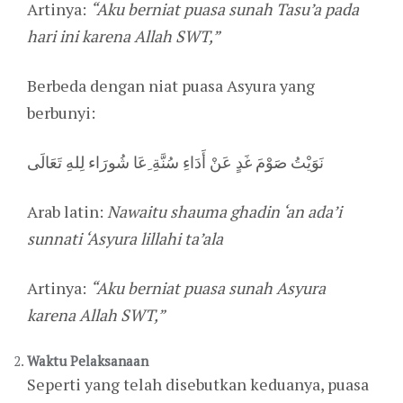
Artinya:
“Aku berniat puasa sunah Tasu’a pada
hari ini karena Allah SWT,”
Berbeda dengan niat puasa Asyura yang
berbunyi:
نَوَيْتُ صَوْمَ غَدٍ عَنْ أَدَاءِ سُنَّةِ ِعَا شُورَاء لِلهِ تَعَالَى
Arab latin:
Nawaitu shauma ghadin ‘an ada’i
sunnati ‘Asyura lillahi ta’ala
Artinya:
“Aku berniat puasa sunah Asyura
karena Allah SWT,”
Waktu Pelaksanaan
Seperti yang telah disebutkan keduanya, puasa