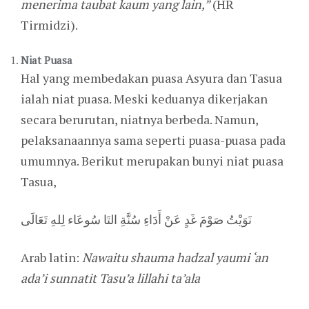
menerima taubat kaum yang lain,”
(HR
Tirmidzi).
Niat Puasa
Hal yang membedakan puasa Asyura dan Tasua
ialah niat puasa. Meski keduanya dikerjakan
secara berurutan, niatnya berbeda. Namun,
pelaksanaannya sama seperti puasa-puasa pada
umumnya. Berikut merupakan bunyi niat puasa
Tasua,
نَوَيْتُ صَوْمَ غَدٍ عَنْ أَدَاءِ سُنَّةِ التَا سُوعَاء لِلهِ تَعَالَى
Arab latin:
Nawaitu shauma hadzal yaumi ‘an
ada’i sunnatit Tasu’a lillahi ta’ala