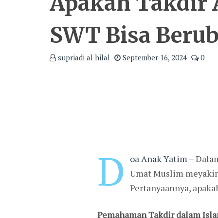
Apakah Takdir 
SWT Bisa Beru
supriadi al hilal
September 16, 2024
0
D
oa Anak Yatim
– Dalam
Umat Muslim meyakini 
Pertanyaannya, apakah
Pemahaman Takdir dalam Isl