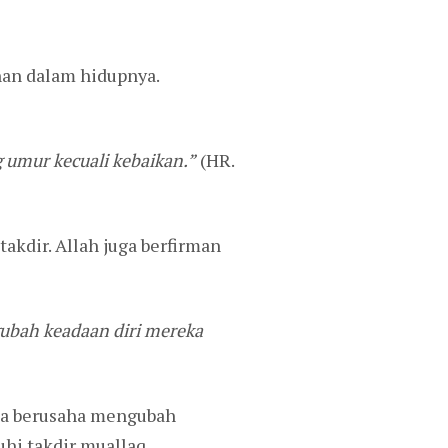
an dalam hidupnya.
 umur kecuali kebaikan.”
(HR.
kdir. Allah juga berfirman
bah keadaan diri mereka
sia berusaha mengubah
uhi takdir muallaq.