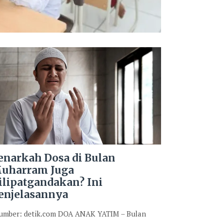
enarkah Dosa di Bulan
uharram Juga
ilipatgandakan? Ini
enjelasannya
mber: detik.com DOA ANAK YATIM – Bulan