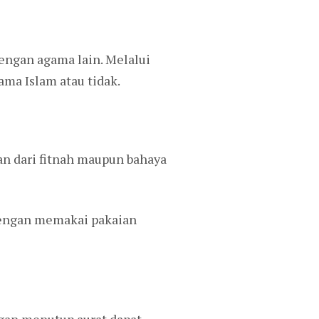
engan agama lain. Melalui
ma Islam atau tidak.
an dari fitnah maupun bahaya
dengan memakai pakaian
ngan menutup aurat dapat