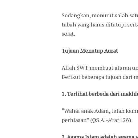
Sedangkan, menurut salah sat
tubuh yang harus ditutupi ser
solat.
Tujuan Menutup Aurat
Allah SWT membuat aturan unt
Berikut beberapa tujuan dari m
1. Terlihat berbeda dari makhl
“Wahai anak Adam, telah kami
perhiasan” (QS Al-A’raf : 26)
2. Agama Islam adalah agama