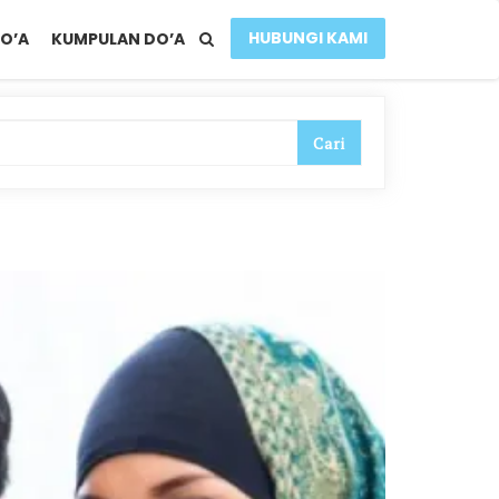
HUBUNGI KAMI
O’A
KUMPULAN DO’A