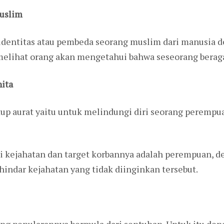
muslim
identitas atau pembeda seorang muslim dari manusia d
melihat orang akan mengetahui bahwa seseorang beraga
nita
up aurat yaitu untuk melindungi diri seorang perempu
i kejahatan dan target korbannya adalah perempuan, 
hindar kejahatan yang tidak diinginkan tersebut.
ang penularannya bermula dari sentuhan. Untuk itu de