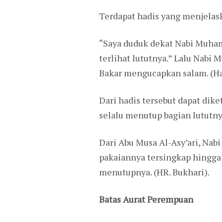
Terdapat hadis yang menjelask
“Saya duduk dekat Nabi Muh
terlihat lututnya.” Lalu Nab
Bakar mengucapkan salam. (Ha
Dari hadis tersebut dapat dike
selalu menutup bagian lututnya
Dari Abu Musa Al-Asy’ari, Na
pakaiannya tersingkap hingga s
menutupnya. (HR. Bukhari).
Batas Aurat Perempuan