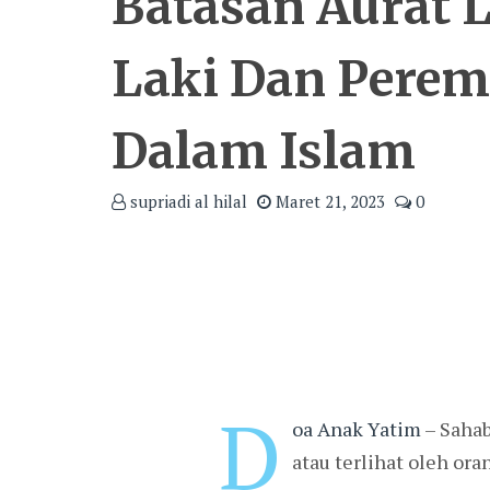
Batasan Aurat 
Laki Dan Pere
Dalam Islam
supriadi al hilal
Maret 21, 2023
0
D
oa Anak Yatim
– Sahab
atau terlihat oleh or