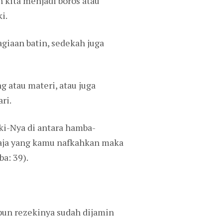
 kita menjadi boros atau
i.
giaan batin, sedekah juga
 atau materi, atau juga
ri.
i-Nya di antara hamba-
saja yang kamu nafkahkan maka
a: 39).
 pun rezekinya sudah dijamin