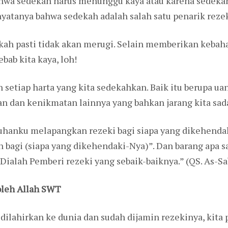
ahwa sedekah harus menunggu kaya atau karena sedekah
yatanya bahwa sedekah adalah salah satu penarik rezek
ah pasti tidak akan merugi. Selain memberikan kebaha
bab kita kaya, loh!
etiap harta yang kita sedekahkan. Baik itu berupa uang
n dan kenikmatan lainnya yang bahkan jarang kita sada
hanku melapangkan rezeki bagi siapa yang dikehendak
agi (siapa yang dikehendaki-Nya)”. Dan barang apa 
ialah Pemberi rezeki yang sebaik-baiknya.” (QS. As-Sab
oleh Allah SWT
 dilahirkan ke dunia dan sudah dijamin rezekinya, kita