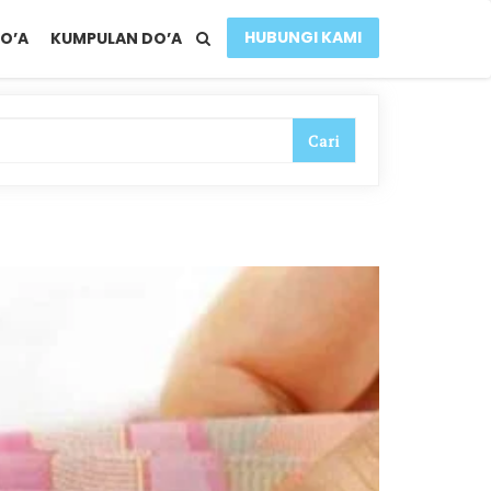
HUBUNGI KAMI
O’A
KUMPULAN DO’A