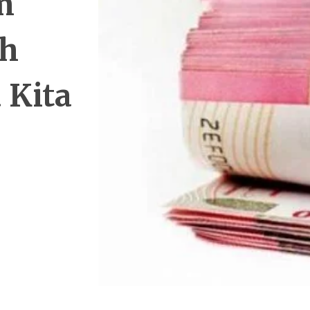
m
ah
 Kita