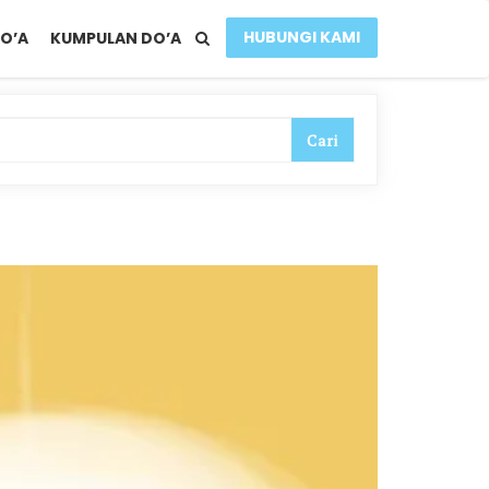
HUBUNGI KAMI
O’A
KUMPULAN DO’A