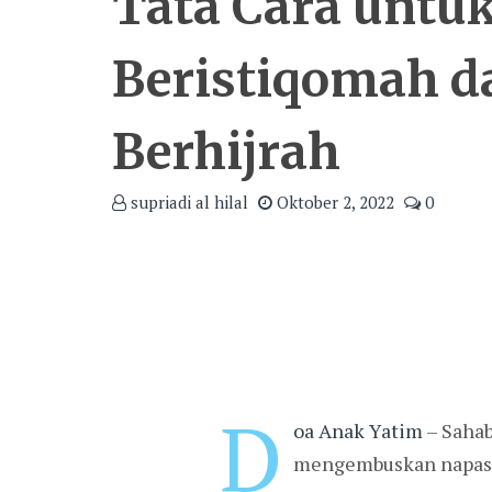
Tata Cara untu
Beristiqomah 
Berhijrah
supriadi al hilal
Oktober 2, 2022
0
D
oa Anak Yatim
– Sahab
mengembuskan napas 