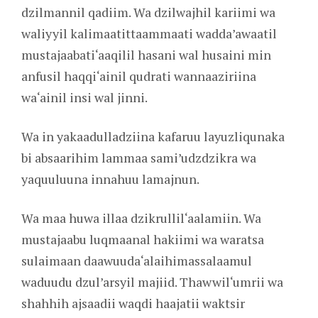
dzilmannil qadiim. Wa dzilwajhil kariimi wa
waliyyil kalimaatittaammaati wadda’awaatil
mustajaabati‘aaqilil hasani wal husaini min
anfusil haqqi‘ainil qudrati wannaaziriina
wa‘ainil insi wal jinni.
Wa in yakaadulladziina kafaruu layuzliqunaka
bi absaarihim lammaa sami’udzdzikra wa
yaquuluuna innahuu lamajnun.
Wa maa huwa illaa dzikrullil‘aalamiin. Wa
mustajaabu luqmaanal hakiimi wa waratsa
sulaimaan daawuuda‘alaihimassalaamul
waduudu dzul’arsyil majiid. Thawwil‘umrii wa
shahhih ajsaadii waqdi haajatii waktsir