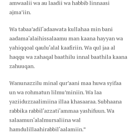
amwaalii wa au laadii wa habbib linnaasi
ajma’iin.
Wa tabaa’adil‘adaawata kullahaa min bani
aadama‘alaihissalaamu man kaana hayyan wa
yahiqqoal qaulu‘alal kaafiriin. Wa qul jaa al
haqqu wa zahaqal baathilu innal baathila kaana
zahuuqan.
Wanunazzilu minal qur’aani maa huwa syifaa
un wa rohmatun lilmu’miniin. Wa laa
yaziiduzzaalimiina illaa khasaaraa. Subhaana
rabbika rabbil‘azzati‘ammaa yashifuun. Wa
salaamun‘alalmursaliina wal
hamdulillaahirabbil‘aalamiin.”