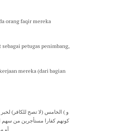
da orang faqir mereka
 sebagai petugas penimbang,
erjaan mereka (dari bagian
و ) الخامس (لا تصح للكافر) لخبر
كونهم كفارا مستأجرين من سهم العا
أو مط