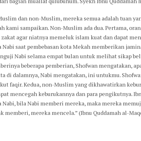
 dari bagian muallaf qulubuhum. Syekh Ibnu Quddamah
Muslim dan non-Muslim, mereka semua adalah tuan yan
ah kami sampaikan. Non-Muslim ada dua. Pertama, oran
 zakat agar niatnya memeluk islam kuat dan dapat me
a Nabi saat pembebasan kota Mekah memberikan jami
guji Nabi selama empat bulan untuk melihat sikap beli
erinya beberapa pemberian, Shofwan mengatakan, apa i
ta di dalamnya, Nabi mengatakan, ini untukmu. Shofwa
akut faqir. Kedua, non-Muslim yang dikhawatirkan keb
apat mencegah keburukannya dan para pengikutnya. Ib
 Nabi, bila Nabi memberi mereka, maka mereka memuji 
ak memberi, mereka mencela.” (Ibnu Quddamah al-Maqdisi