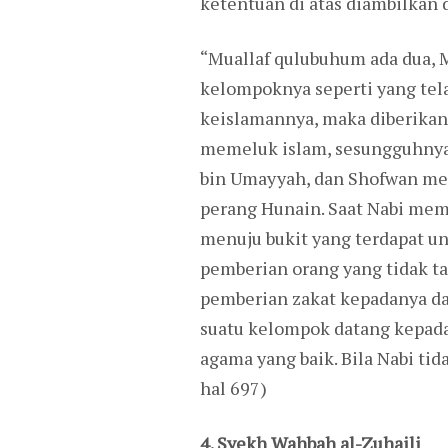
ketentuan di atas diambilkan
“Muallaf qulubuhum ada dua, 
kelompoknya seperti yang tel
keislamannya, maka diberikan
memeluk islam, sesungguhny
bin Umayyah, dan Shofwan men
perang Hunain. Saat Nabi memb
menuju bukit yang terdapat un
pemberian orang yang tidak t
pemberian zakat kepadanya d
suatu kelompok datang kepada
agama yang baik. Bila Nabi tid
hal 697)
4. Syekh Wahbah al-Zuhaili