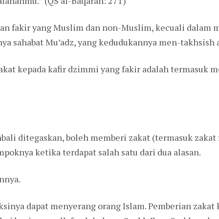
lahanmu.” (QS al-Baqarah: 271)
an fakir yang Muslim dan non-Muslim, kecuali dalam m
nya sahabat Mu’adz, yang kedudukannya men-takhsish ay
akat kepada kafir dzimmi yang fakir adalah termasuk
li ditegaskan, boleh memberi zakat (termasuk zakat 
poknya ketika terdapat salah satu dari dua alasan.
nnya.
 aksinya dapat menyerang orang Islam. Pemberian zaka