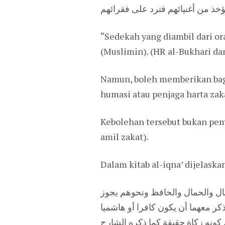
خذ من أغنيائهم فترد على فقرائهم
“Sedekah yang diambil dari o
(Muslimin). (HR al-Bukhari d
Namun, boleh memberikan bagi
humasi atau penjaga harta zak
Kebolehan tersebut bukan pem
amil zakat).
Dalam kitab al-iqna’ dijelaska
كيال والحمال والحافظ ونحوهم يجوز
كر معهما أن يكون كافرا أو هاشميا
ن كونه زكاة حقيقة كما ذكره الشارح