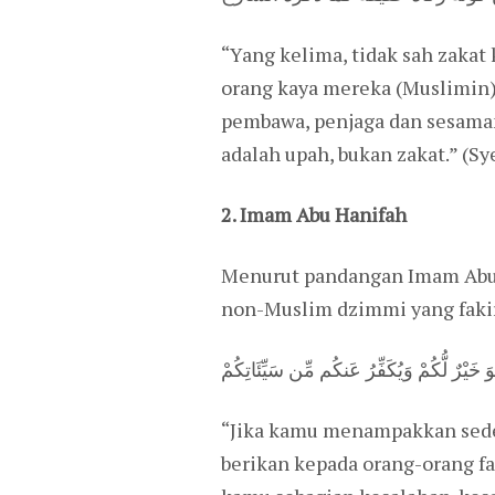
“Yang kelima, tidak sah zakat
orang kaya mereka (Muslimin)
pembawa, penjaga dan sesamany
adalah upah, bukan zakat.” (Sy
2. Imam Abu Hanifah
Menurut pandangan Imam Abu 
non-Muslim dzimmi yang fakir
 خَيْرٌ لُّكُمْ وَيُكَفِّرُ عَنكُم مِّن سَيِّئَاتِكُمْ
“Jika kamu menampakkan sede
berikan kepada orang-orang f