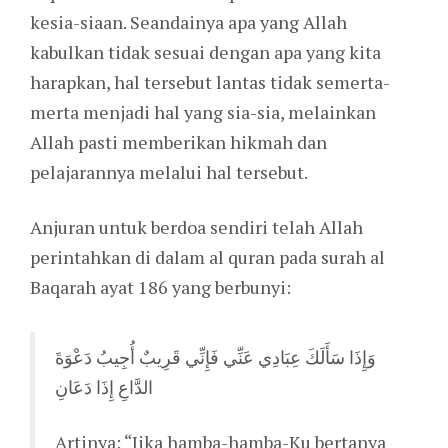
kesia-siaan. Seandainya apa yang Allah
kabulkan tidak sesuai dengan apa yang kita
harapkan, hal tersebut lantas tidak semerta-
merta menjadi hal yang sia-sia, melainkan
Allah pasti memberikan hikmah dan
pelajarannya melalui hal tersebut.
Anjuran untuk berdoa sendiri telah Allah
perintahkan di dalam al quran pada surah al
Baqarah ayat 186 yang berbunyi:
وَإِذَا سَأَلَكَ عِبَادِي عَنِّي فَإِنِّي قَرِيبٌ أُجِيبُ دَعْوَةَ
الدَّاعِ إِذَا دَعَانِ
Artinya: “Jika hamba-hamba-Ku bertanya