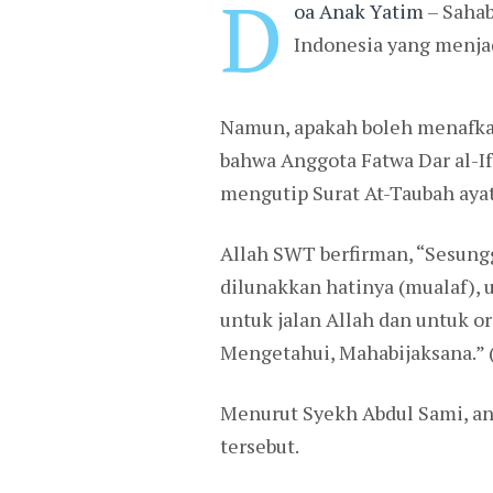
D
oa Anak Yatim
– Sahab
Indonesia yang menja
Namun, apakah boleh menafkah
bahwa Anggota Fatwa Dar al-
mengutip Surat At-Taubah ayat
Allah SWT berfirman, “Sesungg
dilunakkan hatinya (mualaf),
untuk jalan Allah dan untuk o
Mengetahui, Mahabijaksana.” (
Menurut Syekh Abdul Sami, an
tersebut.