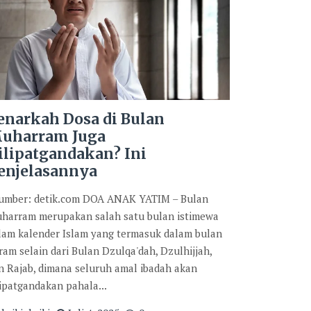
enarkah Dosa di Bulan
uharram Juga
ilipatgandakan? Ini
enjelasannya
mber: detik.com DOA ANAK YATIM – Bulan
harram merupakan salah satu bulan istimewa
lam kalender Islam yang termasuk dalam bulan
ram selain dari Bulan Dzulqa'dah, Dzulhijjah,
n Rajab, dimana seluruh amal ibadah akan
lipatgandakan pahala...