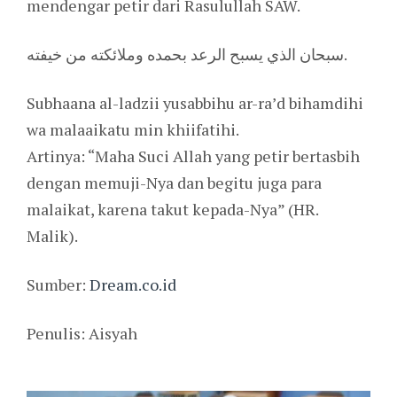
mendengar petir dari Rasulullah SAW.
سبحان الذي يسبح الرعد بحمده وملائكته من خيفته.
Subhaana al-ladzii yusabbihu ar-ra’d bihamdihi
wa malaaikatu min khiifatihi.
Artinya: “Maha Suci Allah yang petir bertasbih
dengan memuji-Nya dan begitu juga para
malaikat, karena takut kepada-Nya” (HR.
Malik).
Sumber:
Dream.co.id
Penulis: Aisyah