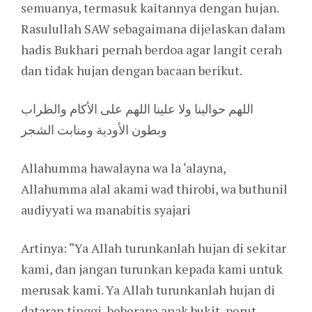
semuanya, termasuk kaitannya dengan hujan.
Rasulullah SAW sebagaimana dijelaskan dalam
hadis Bukhari pernah berdoa agar langit cerah
dan tidak hujan dengan bacaan berikut.
اللهم حوالينا ولا علينا اللهم على الأكام والظراب
وبطون الأودية ومنابت الشجر
Allahumma hawalayna wa la ‘alayna,
Allahumma alal akami wad thirobi, wa buthunil
audiyyati wa manabitis syajari
Artinya: “Ya Allah turunkanlah hujan di sekitar
kami, dan jangan turunkan kepada kami untuk
merusak kami. Ya Allah turunkanlah hujan di
dataran tinggi, beberapa anak bukit, perut