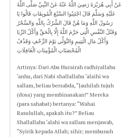
عَنْ أَبِي هُرَيْرَةَ رَضِيَ اللَّهُ عَنْهُ عَنْ النَّبِيِّ صَلَّى اللَّهُ
عَلَيْهِ وَسَلَّمَ قَالَ اجْتَنِبُوا السَّبْعَ الْمُوبِقَاتِ قَالُوا يَا
رَسُولَ اللَّهِ وَمَا هُنَّ قَالَ الشِّرْكُ بِاللَّهِ وَالسِّحْرُ
وَقَتْلُ النَّفْسِ الَّتِي حَرَّمَ اللَّهُ إِلَّا بِالْحَقِّ وَأَكْلُ الرِّبَا
وَأَكْلُ مَالِ الْيَتِيمِ وَالتَّوَلِّي يَوْمَ الزَّحْفِ وَقَذْفُ
الْمُحْصَنَاتِ الْمُؤْمِنَاتِ الْغَافِلَاتِ
Artinya: Dari Abu Hurairah radhiyallahu
‘anhu, dari Nabi shallallahu ‘alaihi wa
sallam, beliau bersabda, “Jauhilah tujuh
(dosa) yang membinasakan!” Mereka
(para sahabat) bertanya: “Wahai
Rasulullah, apakah itu?” Beliau
Shallallahu ‘alahi wa sallam menjawab,
“Syirik kepada Allah; sihir; membunuh