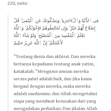
220, yaitu:
فِى ٱلدُّنْيَا وَٱلْءَاخِرَةِ ۗ وَيَسْـَٔلُونَكَ عَنِ ٱلْيَتَٰمَىٰ ۖ قُلْ
إِصْلَاحٌ لَّهُمْ خَيْرٌ ۖ وَإِن تُخَالِطُوهُمْ فَإِخْوَٰنُكُمْ ۚ وَٱللَّهُ
يَعْلَمُ ٱلْمُفْسِدَ مِنَ ٱلْمُصْلِحِ ۚ وَلَوْ شَآءَ ٱللَّهُ
لَأَعْنَتَكُمْ ۚ إِنَّ ٱللَّهَ عَزِيزٌ حَكِيمٌ
“Tentang dunia dan akhirat. Dan mereka
bertanya kepadamu tentang anak yatim,
katakalah: “Mengurus urusan mereka
secara patut adalah baik, dan jika kamu
bergaul dengan mereka, maka mereka
adalah saudaramu; dan Allah mengetahui
siapa yang membuat kerusakan dari yang
mengadakan perbaikan. Dan jikalau Allah