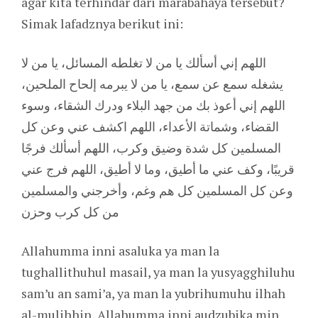
agar kita terhindar dari marabahaya tersebut?
Simak lafadznya berikut ini:
اللهم إني أسألك يا من لا تغلطه المسائل، يا من لا
يشغله سمع عن سمع، يا من لا يبرمه إلحاح الملحين،
اللهم إني أعوذ بك من جهد البلاء ودرك الشقاء، وسوء
القضاء، وشماتة الأعداء، اللهم اكشف عني وعن كل
المسلمين كل شدة وضيق وكرب، اللهم أسألك فرجًا
قريبًا، وكف عني ما أطيق، وما لا أطيق، اللهم فرج عني
وعن كل المسلمين كل هم وغم، وأخرجني والمسلمين
من كل كرب وحزن
Allahumma inni asaluka ya man la
tughallithuhul masail, ya man la yusyagghiluhu
sam’u an sami’a, ya man la yubrihumuhu ilhah
al-mulihhin, Allahumma inni audzubika min