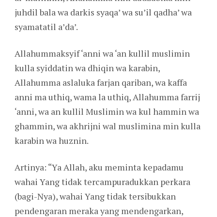
juhdil bala wa darkis syaqa’ wa su’il qadha’ wa
syamatatil a’da’.
Allahummaksyif ‘anni wa ‘an kullil muslimin
kulla syiddatin wa dhiqin wa karabin,
Allahumma aslaluka farjan qariban, wa kaffa
anni ma uthiq, wama la uthiq, Allahumma farrij
‘anni, wa an kullil Muslimin wa kul hammin wa
ghammin, wa akhrijni wal muslimina min kulla
karabin wa huznin.
Artinya: “Ya Allah, aku meminta kepadamu
wahai Yang tidak tercampuradukkan perkara
(bagi-Nya), wahai Yang tidak tersibukkan
pendengaran meraka yang mendengarkan,