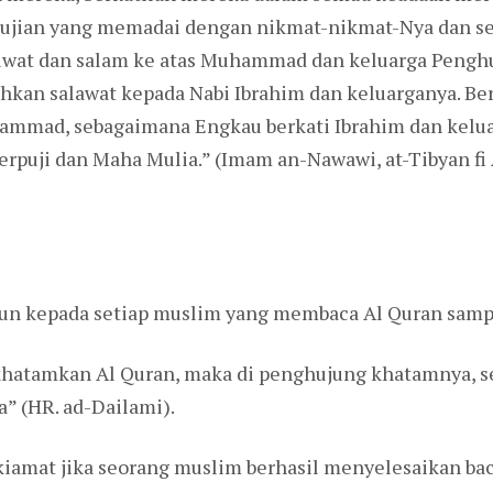
pujian yang memadai dengan nikmat-nikmat-Nya dan 
olwat dan salam ke atas Muhammad dan keluarga Pen
an salawat kepada Nabi Ibrahim dan keluarganya. Be
mad, sebagaimana Engkau berkati Ibrahim dan keluar
puji dan Maha Mulia.” (Imam an-Nawawi, at-Tibyan fi 
un kepada setiap muslim yang membaca Al Quran sam
atamkan Al Quran, maka di penghujung khatamnya, se
 (HR. ad-Dailami).
 kiamat jika seorang muslim berhasil menyelesaikan bac