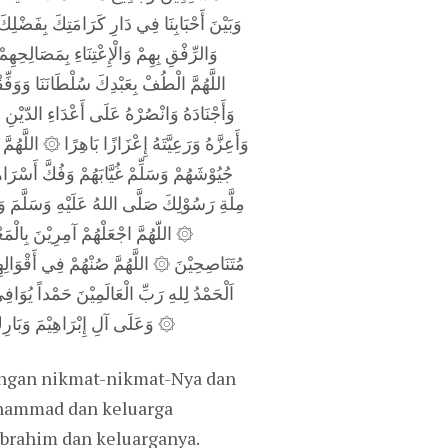
وَبَيْنَ أَحْبَابِنَا فِي دَارِ كَرَامَتِكَ بِفَضْلِكَ
وَالرِّفْقِ بِهِمْ وَالْإِعْتِنَاءِ بِمَصَالِحِه ۞
اللَّهُمَّ الْطُفْ بِعَبْدِكَ سُلْطَانَنَا وَوَفِّقْ
وَأَجْنَادَهُ وَانْصُرْهُ عَلَى أَعْدَاءِ الدّيْنِ وَ
وَأَعِزَّهُ وَرَعِيَّتَهُ إِعْزَازًا بَاهِرًا ۞ اللَّ
جُيُوْشَهُمْ وَسَلِّمْ غُيَّابَهُمْ وَفُكَّ أَسْرَا
مِلَّةِ رَسُوْلِكَ صَلَّى اللهُ عَلَيْهِ وَسَلَّمَ وَأ
اللّهُمَّ اجْعَلْهُمْ آمِرِيْنَ بِالْمَعْ
مُتَنَاصِحِيْنَ ۞ اللَّهُمَّ صُنْهُمْ فِي  ۞
اَلْحَمْدُ لِلهِ رَبِّ الْعَالَمِيْنَ حَمْداً يُوَا
وَعَلَى آلِ إِبْرَاهِيْمَ وَبَارِكْ عَلَى مُحَمَّدٍ وَعَلَى آلِ مُحَمَّدٍ كَمَا بَارَكْتَ عَلَى إِبْرَاهِيْمَ وَعَلَى آلِ إِبْرَاهِيْم فِي الْعَالَمِيْنَ إِنَّكَ حَمِيْدٌ مَجِيْدٌ ۞
dengan nikmat-nikmat-Nya dan
uhammad dan keluarga
rahim dan keluarganya.