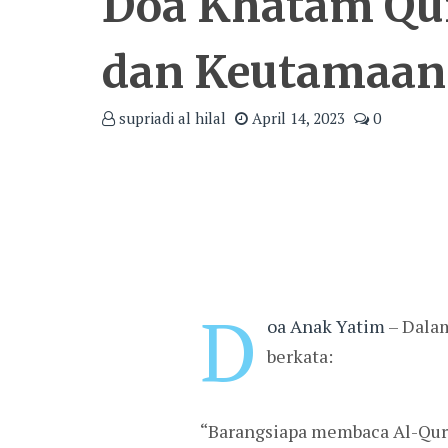
Doa Khatam Qu
dan Keutamaan
supriadi al hilal
April 14, 2023
0
D
oa Anak Yatim
– Dalam
berkata:
“Barangsiapa membaca Al-Qur’