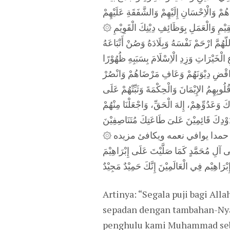
ُمْ وَالْاِحْسَانِ إِلَيْهِمْ وَالشَّفَقَةِ عَلَيْهِمْ
ُسْتَقِيْمِ وَالْعَمَلِ بِوَظَائِفِ دِيْنِكَ الْقَوِيْمِ
اللّهُمَّ ارْحَمْ نَفْسَهُ وَبِلَادَهُ وَصُنْ أَتْبَاعَهُ
ِ الْخَيْرَاتِ وَزِدِ الْاِسْلَامَ بِسَبَبِهِ ظُهُوْرًا
ْ وَاقْضِ دِيْوَنَهُمْ وَعَافِ مَرْضَاهُمْ وَانْصُرْ
وبِهِمُ الإِيْمَانَ وَالْحِكْمَةَ وَثَبِّتْهُمْ عَلَى
َ وَعَدُوِّهِمْ، إِلهَ الْحَقِّ، وَاجْعَلْنَا مِنْهُمْ
۞ وْدِكَ قَائِمِيْنَ عَلىَ طَاعَتِكَ مُتَنَاصِفِيْنَ
لله رب العالمين حمدا يوافي نعمه ويكافئ مزيده
لَى آلِ مُحَمَّدٍ كَمَا صَلَّيْتَ عَلَى إِبْرَاهِيْمَ
Artinya: “Segala puji bagi A
sepadan dengan tambahan-Nya
penghulu kami Muhammad seba