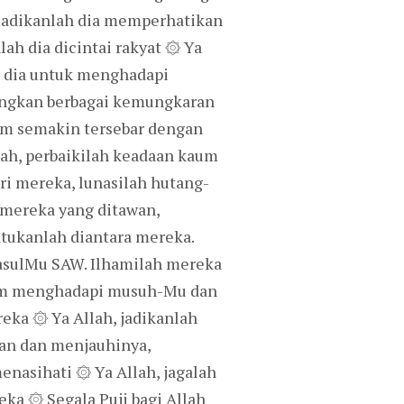
jadikanlah dia memperhatikan
ah dia dicintai rakyat ۞ Ya
ah dia untuk menghadapi
angkan berbagai kemungkaran
lam semakin tersebar dengan
ah, perbaikilah keadaan kaum
i mereka, lunasilah hutang-
 mereka yang ditawan,
tukanlah diantara mereka.
asulMu SAW. Ilhamilah mereka
lam menghadapi musuh-Mu dan
eka ۞ Ya Allah, jadikanlah
an dan menjauhinya,
nasihati ۞ Ya Allah, jagalah
ka ۞ Segala Puji bagi Allah