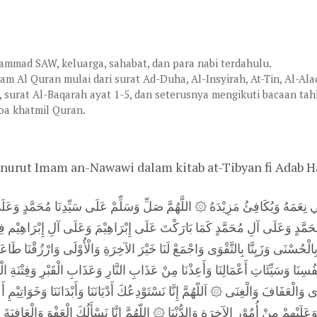
mad SAW, keluarga, sahabat, dan para nabi terdahulu.
am Al Quran mulai dari surat Ad-Duha, Al-Insyirah, At-Tin, Al-Ala
 surat Al-Baqarah ayat 1-5, dan seterusnya mengikuti bacaan ta
oa khatmil Quran.
rut Imam an-Nawawi dalam kitab at-Tibyan fi Adab Ham
فِي نِعَمَهُ وَيُكَافِئُ مَزِيْدَهُ ۞ اللَّهُمَّ صَلِّ وَسَلِّمْ عَلَى سَيِّدِنَا مُحَمَّدٍ وَعَ
مَّدٍ وَعَلَى آلِ مُحَمَّدٍ كَمَا بَارَكْتَ عَلَى إِبْرَاهِيْمَ وَعَلَى آلِ إِبْرَاهِيْم فِي ال
نَا بِالْحُسْنَى وَزَيِنَّا بِالتَّقْوَى وَاجْمَعْ لَنَا خَيْرَ الآخِرَةِ وَالْأُوْلَى وَارْزُقْنَا طَاعَت
ُسِنَا وَسَيِّئَاتِ أَعْمَالِنَا وَأَعِذْنَا مِنْ عَذَابِ النَّارِ وَعَذَابِ الْقَبْرِ وَفِتْنَةِ الْ
الْعَفَافَ وَالْغِنَى ۞ اَللّهُمَّ إِنَّا نَسْتَوْدِعُكَ أَدْيَانَنَا وَأَبْدَانَنَا وَخَوَاتِيْمِ أَعْمَال
عَلَيْهِمْ مِنْ أُمُوْرِ الآخِرَةِ وَالدُّنْيَا ۞ اللّهُمَّ إِنَّا نَسْأَلُكَ الْعَفْوَ وَالْعَافِيَةَ ف