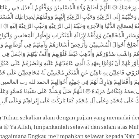
 وَرَحْمَتِكَ ۞ اللَّهُمَّ أَصْلِحْ وُلَاةَ الْمُسْلِمِيْنَ وَوَفِّقْهُمْ لِلْعَدْلِ فِي رِعَايَاه
ِمْ وَحَبِّبْهُمْ إِلَى الرَّعِيَّةِ وَحَبِّبِ الرَّعِيَّةِ إِلَيْهِمْ وَوَفِّقْهُمْ لِصِرَاطِكَ الْم
هُ لِمَصَالِحِ الدُّنْيَا وَالآخِرَةِ وَحَبِّبْهُ إِلَى الرَّعِيَّةِ وَحَبِّبِ الرَّعِيَّةَ إِلَيْهِ ۞ 
سَائِرِ الْمُخَالِفِيْنَ وَوَفِّقْهُ لِإِزَالَةِ الْمُنْكَرَاتِ وَإِظْهَارِ الْمَحَاسِنِ وَأَنْوَاع
هُمَّ أَصْلِحْ أَحْوَالَ الْمُسْلِمِيْنَ وَأَرْخِصْ أَسْعَارَهُمْ وَآمِنْهُمْ فِي أَوْطَانِهِم
هُمْ وَاشْفِ صُدُوْرَهُمْ وَأَذْهِبْ غَيْظَ قُلُوْبِهِمْ وَأَلِّفْ بَيْنَهُمْ وَاجْعَلْ فِي قُلُ
َوْزِعْهُمْ أَنْ يُوْفُوْا بِعَهْدِكَ الَّذِي عَاهَدْتَهُمْ عَلَيْهِ وَانْصُرْهُمْ عَلَى عَدُوِّك
رُوْفِ فَاعِلِيْنَ بِهِ نَاهِيْنَ عَنِ الْمُنْكَرِ مُجْتَنِبِيْنَ لَهُ مُحَافِظِيْنَ عَلَى حُدُ
أَقْوَالِهِمْ وَأَفْعَالِهِمْ وَبَارِكْ لَهُمْ فِي جَمِيْعِ أَحْوَالِهِمْ الحمد 
فِي نِعَمَهُ وَيُكَافِئُ مَزِيْدَهُ ۞ اللَّهُمَّ صَلِّ وَسَلِّمْ عَلَى سَيِّدِنَا مُحَمَّدٍ وَعَ
llah Tuhan sekalian alam dengan pujian yang memadai 
 ۞ Ya Allah, limpahkanlah selawat dan salam atas M
gaimana Engkau melimpahkan selawat kepada Nabi Ib