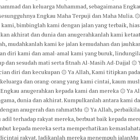
hammad dan keluarga Muhammad, sebagaimana Engkau 
 sesungguhnya Engkau Maha Terpuji dan Maha Mulia. ۞ Y
kami, bimbinglah kami dengan jalan yang terbaik, hia
kan akhirat dan dunia dan anugerahkanlah kami keta
h, mudahkanlah kami ke jalan kemudahan dan jauhkan
an diri kami dan amal-amal kami yang buruk, lindungil
dup dan sesudah mati serta fitnah Al-Masih Ad-Dajjal ۞
ian diri dan kecukupan ۞ Ya Allah, Kami titipkan pad
keluarga dan orang-orang yang kami cintai, kaum musl
ng Engkau anugerahkan kepada kami dan mereka ۞ Ya 
gama, dunia dan akhirat. Kumpulkanlah antara kami d
 dengan anugerah dan rahmatMu ۞ Ya Allah, perbaiki
 adil terhadap rakyat mereka, berbuat baik kepada me
embut kepada mereka serta memperhatikan kemaslahat
dicintai rakyat. Jadikanlah mereka menempuh jalanM