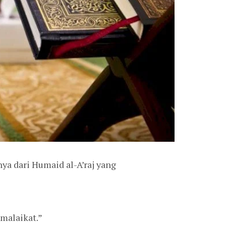
a dari Humaid al-A’raj yang
malaikat.”