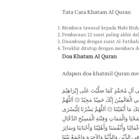
Tata Cara Khatam Al Quran
Membaca tawasul kepada Nabi Muham
Pembacaan 22 surat paling akhir dal
Disambung dengan surat Al-Fatihah,
Terakhir ditutup dengan membaca d
Doa Khatam Al Quran
Adapun doa khatmil Quran menu
لَى آلِ مُحَمَّدٍ كَمَا صَلَّيْتَ عَلَى إِبْرَاهِيْمَ
ْعَالَمِيْنَ إِنَّكَ حَمِيْدٌ مَجِيْدٌ ۞ اَللَّهُمَّ
َكَ مَا أَبْقَيْتَنَا ۞ اَللَّهُمَّ يَسِّرْنَا لِلْيُسْرَى
مَحْيَا وَالْمَمَاتِ وَفِتْنَةِ الْمَسِيْحِ الدَّجَّالِ
۞ ِنَا وَأَنْفُسَنَا وَأَهْلِيْنَا وَأَحْبَابَنَا وَسَائِرَ
ِي الدِّيْنِ وَالدُّنْيَا وَالآخِرَةِ وَاجْمَعْ بَيْنَنَا