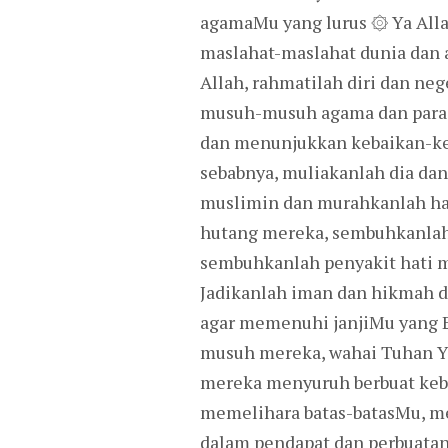
agamaMu yang lurus ۞ Ya All
maslahat-maslahat dunia dan a
Allah, rahmatilah diri dan ne
musuh-musuh agama dan para 
dan menunjukkan kebaikan-keb
sebabnya, muliakanlah dia da
muslimin dan murahkanlah har
hutang mereka, sembuhkanlah 
sembuhkanlah penyakit hati m
Jadikanlah iman dan hikmah d
agar memenuhi janjiMu yang 
musuh mereka, wahai Tuhan Ya
mereka menyuruh berbuat keb
memelihara batas-batasMu, me
dalam pendapat dan perbuatan