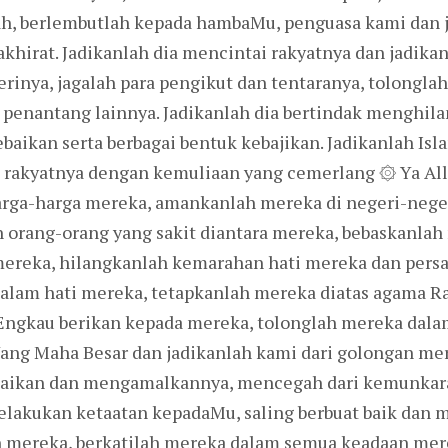
ah, berlembutlah kepada hambaMu, penguasa kami dan 
khirat. Jadikanlah dia mencintai rakyatnya dan jadikanl
gerinya, jagalah para pengikut dan tentaranya, tolongl
penantang lainnya. Jadikanlah dia bertindak menghil
aikan serta berbagai bentuk kebajikan. Jadikanlah Is
n rakyatnya dengan kemuliaan yang cemerlang ۞ Ya All
ga-harga mereka, amankanlah mereka di negeri-neger
orang-orang yang sakit diantara mereka, bebaskanlah
ereka, hilangkanlah kemarahan hati mereka dan persa
alam hati mereka, tetapkanlah mereka diatas agama R
Engkau berikan kepada mereka, tolonglah mereka da
ng Maha Besar dan jadikanlah kami dari golongan mer
aikan dan mengamalkannya, mencegah dari kemunkar
lakukan ketaatan kepadaMu, saling berbuat baik dan me
 mereka, berkatilah mereka dalam semua keadaan mere