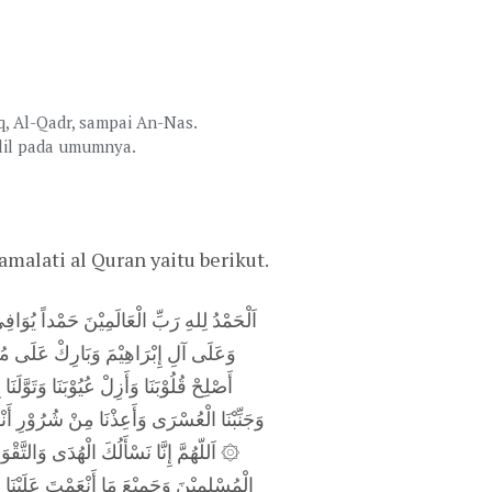
q, Al-Qadr, sampai An-Nas.
hlil pada umumnya.
alati al Quran yaitu berikut.
اَلْحَمْدُ لِلهِ رَبِّ الْعَالَمِيْنَ حَمْداً يُوَا
وَعَلَى آلِ إِبْرَاهِيْمَ وَبَارِكْ عَلَى مُحَ
أَصْلِحْ قُلُوْبَنَا وَأَزِلْ عُيُوْبَنَا وَتَوَّلَ
وَجَنِّبْنَا الْعُسْرَى وَأَعِذْنَا مِنْ شُرُوْرِ أَنْف
اَللّهُمَّ إِنَّا نَسْأَلُكَ الْهُدَى وَالتَّقْوَى وَ
الْمُسْلِمِيْنَ وَجَمِيْعَ مَا أَنْعَمْتَ عَلَيْنَا وَ