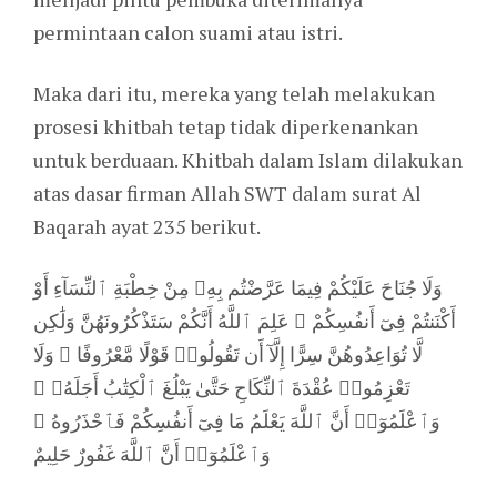
permintaan calon suami atau istri.
Maka dari itu, mereka yang telah melakukan
prosesi khitbah tetap tidak diperkenankan
untuk berduaan. Khitbah dalam Islam dilakukan
atas dasar firman Allah SWT dalam surat Al
Baqarah ayat 235 berikut.
وَلَا جُنَاحَ عَلَيْكُمْ فِيمَا عَرَّضْتُم بِهِۦ مِنْ خِطْبَةِ ٱلنِّسَآءِ أَوْ
أَكْنَنتُمْ فِىٓ أَنفُسِكُمْ ۚ عَلِمَ ٱللَّهُ أَنَّكُمْ سَتَذْكُرُونَهُنَّ وَلَٰكِن
لَّا تُوَاعِدُوهُنَّ سِرًّا إِلَّآ أَن تَقُولُوا۟ قَوْلًا مَّعْرُوفًا ۚ وَلَا
تَعْزِمُوا۟ عُقْدَةَ ٱلنِّكَاحِ حَتَّىٰ يَبْلُغَ ٱلْكِتَٰبُ أَجَلَهُۥ ۚ
وَٱعْلَمُوٓا۟ أَنَّ ٱللَّهَ يَعْلَمُ مَا فِىٓ أَنفُسِكُمْ فَٱحْذَرُوهُ ۚ
وَٱعْلَمُوٓا۟ أَنَّ ٱللَّهَ غَفُورٌ حَلِيمٌ