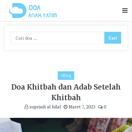
Skip
To
Content
#Blog
Doa Khitbah dan Adab Setelah
Khitbah
supriadi al hilal
Maret 7, 2023
0