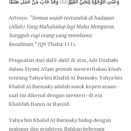
وَعَنَتِ الْوُجُوْهُ لِلْحَيِّ الْقَيُّوْمِۗ وَقَدْ خَابَ مَنْ حَمَلَ ظُلْمًا
Artinya:
“Semua wajah tertunduk di hadapan
(Allah) Yang Mahahidup lagi Maha Mengurus.
Sungguh rugi orang yang membawa
kezaliman.”
(QS Thaha:111).
Penguatan dari dalil-dalil di atas, Adz Dzahabi
dalam Siyaru A’lam pernah menceritakan kisah
tentang Yahya bin Khalid Al Barmaky. Yahya bin
Khalid Al Barmaky adalah sosok kepercayaan–
saat ini dikenal dengan menteri–di era
Khalifah Harun Ar Rasyid.
Yahya bin Khalid Al Barmaky hidup dengan
makmur dan sejahtera. Bahkan beberapa