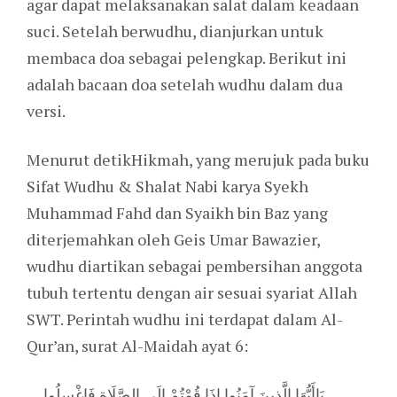
agar dapat melaksanakan salat dalam keadaan
suci. Setelah berwudhu, dianjurkan untuk
membaca doa sebagai pelengkap. Berikut ini
adalah bacaan doa setelah wudhu dalam dua
versi.
Menurut detikHikmah, yang merujuk pada buku
Sifat Wudhu & Shalat Nabi karya Syekh
Muhammad Fahd dan Syaikh bin Baz yang
diterjemahkan oleh Geis Umar Bawazier,
wudhu diartikan sebagai pembersihan anggota
tubuh tertentu dengan air sesuai syariat Allah
SWT. Perintah wudhu ini terdapat dalam Al-
Qur’an, surat Al-Maidah ayat 6:
… يَاأَيُّهَا الَّذِينَ آمَنُوا إِذَا قُمْتُمْ إِلَى الصَّلَاةِ فَاغْسِلُوا