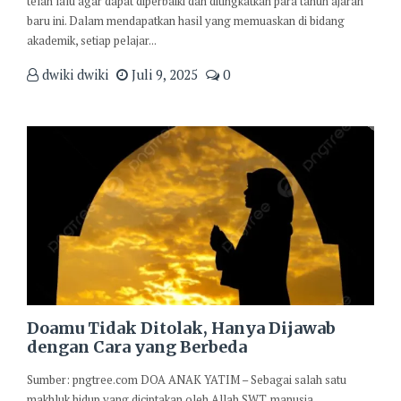
telah lalu agar dapat diperbaiki dan ditingkatkan para tahun ajaran
baru ini. Dalam mendapatkan hasil yang memuaskan di bidang
akademik, setiap pelajar...
dwiki dwiki
Juli 9, 2025
0
Doamu Tidak Ditolak, Hanya Dijawab
dengan Cara yang Berbeda
Sumber: pngtree.com DOA ANAK YATIM – Sebagai salah satu
makhluk hidup yang diciptakan oleh Allah SWT. manusia