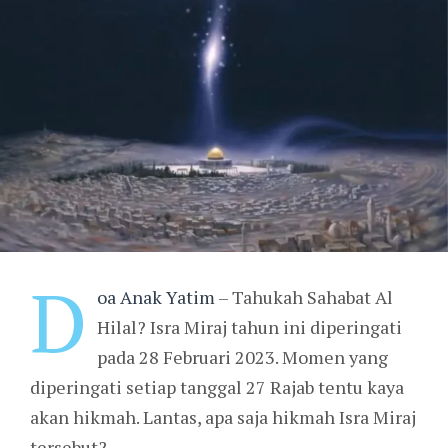
D
oa Anak Yatim
– Tahukah Sahabat Al
Hilal? Isra Miraj tahun ini diperingati
pada 28 Februari 2023. Momen yang
diperingati setiap tanggal 27 Rajab tentu kaya
akan hikmah. Lantas, apa saja hikmah Isra Miraj
tersebut?