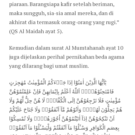
piaraan. Barangsiapa kafir setelah beriman,
maka sungguh, sia-sia amal mereka, dan di
akhirat dia termasuk orang-orang yang rugi.”
(QS Al Maidah ayat 5).
Kemudian dalam surat Al Mumtahanah ayat 10
juga dijelaskan perihal pernikahan beda agama
yang dilarang bagi umat muslim.
يٰٓاَيُّهَا الَّذِيْنَ اٰمَنُوْٓا اِذَا جَاۤءَكُمُ الْمُؤْمِنٰتُ مُهٰجِرٰتٍ
فَامْتَحِنُوْهُنَّۗ اَللّٰهُ اَعْلَمُ بِاِيْمَانِهِنَّ فَاِنْ عَلِمْتُمُوْهُنَّ
مُؤْمِنٰتٍ فَلَا تَرْجِعُوْهُنَّ اِلَى الْكُفَّارِۗ لَا هُنَّ حِلٌّ لَّهُمْ وَلَا
هُمْ يَحِلُّوْنَ لَهُنَّۗ وَاٰتُوْهُمْ مَّآ اَنْفَقُوْاۗ وَلَا جُنَاحَ عَلَيْكُمْ
اَنْ تَنْكِحُوْهُنَّ اِذَآ اٰتَيْتُمُوْهُنَّ اُجُوْرَهُنَّۗ وَلَا تُمْسِكُوْا
بِعِصَمِ الْكَوَافِرِ وَسْـَٔلُوْا مَآ اَنْفَقْتُمْ وَلْيَسْـَٔلُوْا مَآ اَنْفَقُوْاۗ