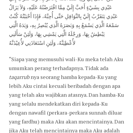
عَبْدِي بِشَيْءٍ أَحَبَّ إِلَيَّ مِمَّا افْتَرَضْتُهُ عَلَيْهِ، وَلاَ يَزَالُ
عَبْدِي يَتَقَرَّبُ إِلَيَّ بِالنَّوَافِلِ حَتَّى أُحِبَّهُ، فَإِذَا أَحْبَبْتُهُ كُنْتُ
سَمْعَهُ الَّذِي يَسْمَعُ بِهِ وَبَصَرَهُ الَّذِي يُبْصِرُ بِهِ، وَيَدَهُ الَّتِي
يَبْطِشُ بِهَا، وَرِجْلَهُ الَّتِي يَمْشِي بِهَا، وَلَئِنْ سَأَلَنِي
لأُعْطِيَنَّهُ، وَلَئِنِ اسْتَعَاذَنِي لأُعِيْذَنَّهُ
“Siapa yang memusuhi wali-Ku meka telah Aku
umumkan perang terhadapnya. Tidak ada
taqarrub
nya seorang hamba kepada-Ku yang
lebih Aku cintai kecuali beribadah dengan apa
yang telah aku wajibkan atasnya. Dan hamba-Ku
yang selalu mendekatkan diri kepada-Ku
dengan nawafil (perkara-perkara sunnah diluar
yang fardhu) maka Aku akan mencintainya. Dan
jika Aku telah mencintainya maka Aku adalah