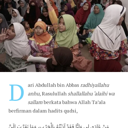
D
ari Abdullah bin Abbas
radhiyallahu
anhu
, Rasulullah
shallallahu ‘alaihi wa
sallam
berkata bahwa Allah Ta’ala
berfirman dalam hadits qudsi,
مَنْ عَادَى لِي وَلِيًّا فَقَدْ آذَنْتُهُ بِالْحَرْبِ، وَمَا تَقَرَّبَ إِلَيَّ