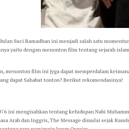
Bulan Suci Ramadhan ini menjadi salah satu momentum
tunya yaitu dengan menonton film tentang sejarah islam
, menonton film ini jyga dapat memperdalam keimanan
m yang dapat Sahabat tonton? Berikut rekomendasinya!
n 1976 ini mengisahkan tentang kehidupan Nabi Muha
hasa Arab dan Inggris, The Message dimulai sejak Ras
nentang para pemimpin kaum Quraisy.