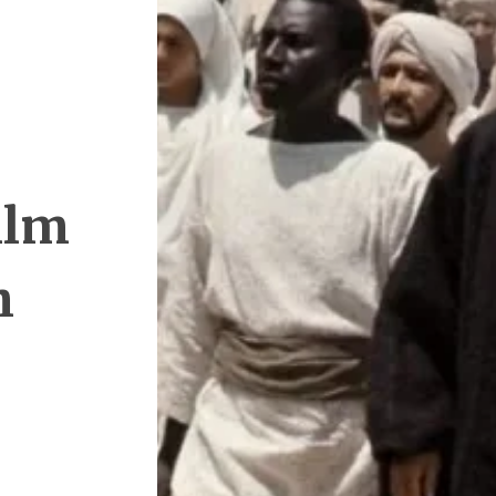
ilm
h