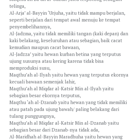
telinga,
Al-Arja’ al-Bayyin ‘Urjuha, yaitu tidak mampu berjalan,
seperti berjalan dari tempat awal menuju ke tempat
penyembelihannya,
Al-Jadzma, yaitu tidak memiliki tangan (kaki depan) dan
kaki belakang, keseluruhan atau sebagian, baik cacat
kemudian maupun cacat bawaan,
Al-Jadzza’ yaitu hewan kurban betina yang terputus
ujung susunya atau kering karena tidak bisa
memproduksi susu,
Maqthu’ah al-Ilyah yaitu hewan yang terputus ekornya
kecuali bawaan semenjak lahir,
Maqthu’ah al Miqdar al-Katsir Min al-Ilyah yaitu
sebagian besar ekornya terputus,
Maqthu ‘ah al-Dzanab yaitu hewan yang tidak memiliki
atau patah pada ujung bawah/ paling belakang dari
tulang punggungnya,
Maqthu’ah al Miqdar al-Katsir Min al-Dzanab yaitu
sebagian besar dari Dzanab-nya tidak ada,
Al-Maridhah al-Bayyin Maradhuha yaitu hewan yang