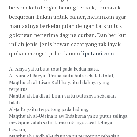
bersedekah dengan barang terbaik, termasuk
berqurban. Bukan untuk pamer, melainkan agar
manfaatnya berkelanjutan dengan baik untuk
golongan penerima daging qurban. Dan berikut
inilah jenis-jenis hewan cacat yang tak layak
qurban mengutip dari laman
liputan6.com
:
Al-Amya yaitu buta total pada kedua mata,
Al-Aura Al Bayyin ‘Uruha yaitu buta sebelah total,
Maqthu’ah al-Lisan Kulliha yaitu lidahnya yang
terputus,
Maqthu’ah Ba’dh al-Lisan yaitu putusnya sebagian
lidah,
Al-Jad’a yaitu terpotong pada hidung,
Maqthu’ah al-Udzinain aw Ihdahuma yaitu putus telinga
meskipun salah satu, termasuk juga cacat telinga
bawaan,
Maqthu’ah Ba’dh al-Udzun yaitu terpotong sebagian