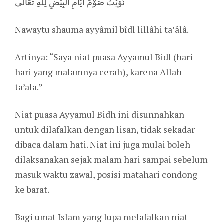
نَوَيْتُ صَوْمَ أَيَّامِ الْبِيْضِ لِلّٰهِ تَعَالَى
Nawaytu shauma ayyâmil bîdl lillâhi ta’âlâ.
Artinya: “Saya niat puasa Ayyamul Bidl (hari-
hari yang malamnya cerah), karena Allah
ta’ala.”
Niat puasa Ayyamul Bidh ini disunnahkan
untuk dilafalkan dengan lisan, tidak sekadar
dibaca dalam hati. Niat ini juga mulai boleh
dilaksanakan sejak malam hari sampai sebelum
masuk waktu zawal, posisi matahari condong
ke barat.
Bagi umat Islam yang lupa melafalkan niat