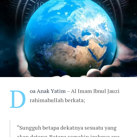
D
oa Anak Yatim
– Al Imam Ibnul Jauzi
rahimahullah berkata;
“Sungguh betapa dekatnya sesuatu yang
akan datang. Betapa semakin jauhnya apa