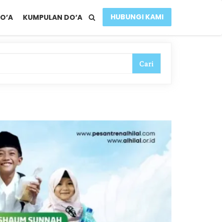
HUBUNGI KAMI
O’A
KUMPULAN DO’A