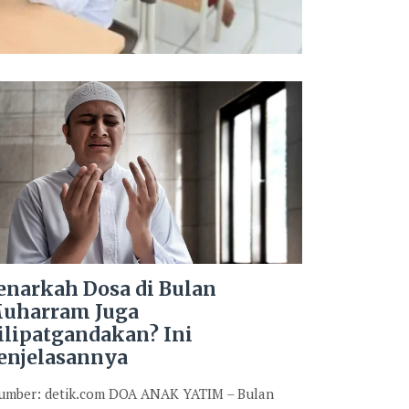
enarkah Dosa di Bulan
uharram Juga
ilipatgandakan? Ini
enjelasannya
mber: detik.com DOA ANAK YATIM – Bulan