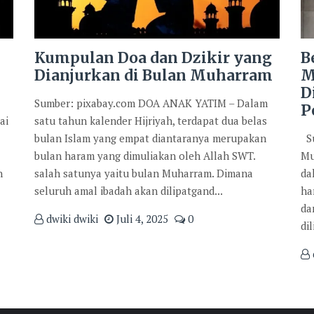
Kumpulan Doa dan Dzikir yang
B
Dianjurkan di Bulan Muharram
M
D
Sumber: pixabay.com DOA ANAK YATIM – Dalam
P
ai
satu tahun kalender Hijriyah, terdapat dua belas
bulan Islam yang empat diantaranya merupakan
Su
bulan haram yang dimuliakan oleh Allah SWT.
Mu
n
salah satunya yaitu bulan Muharram. Dimana
da
seluruh amal ibadah akan dilipatgand...
ha
da
dwiki dwiki
Juli 4, 2025
0
di