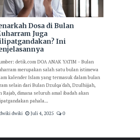
enarkah Dosa di Bulan
uharram Juga
ilipatgandakan? Ini
enjelasannya
mber: detik.com DOA ANAK YATIM – Bulan
harram merupakan salah satu bulan istimewa
lam kalender Islam yang termasuk dalam bulan
ram selain dari Bulan Dzulqa'dah, Dzulhijjah,
n Rajab, dimana seluruh amal ibadah akan
lipatgandakan pahala...
dwiki dwiki
Juli 4, 2025
0