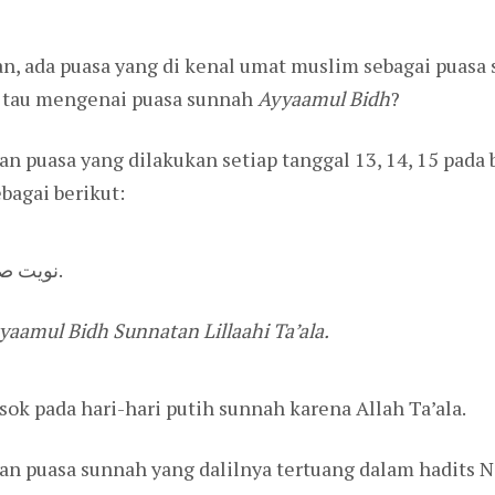
n, ada puasa yang di kenal umat muslim sebagai puasa
al tau mengenai puasa sunnah
Ayyaamul Bidh
?
 puasa yang dilakukan setiap tanggal 13, 14, 15 pada b
bagai berikut:
‎نويت صوم غد ايام البيض سنة لله تعالى.
amul Bidh Sunnatan Lillaahi Ta’ala.
esok pada hari-hari putih sunnah karena Allah Ta’ala.
n puasa sunnah yang dalilnya tertuang dalam hadits N