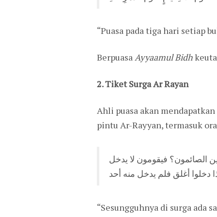
“Puasa pada tiga hari setiap b
Berpuasa
Ayyaamul Bidh
keuta
2. Tiket Surga Ar Rayan
Ahli puasa akan mendapatkan p
pintu Ar-Rayyan, termasuk or
ا دخلوا أغلق فلم يدخل منه أحد
“Sesungguhnya di surga ada sa