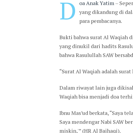
D
oa Anak Yatim
– Seper
yang dikandung di dal
para pembacanya.
Bukti bahwa surat Al Waqiah 
yang dinukil dari hadits Rasu
bahwa Rasulullah SAW bersabd
“Surat Al Waqiah adalah surat
Dalam riwayat lain juga dikis
Waqiah bisa menjadi doa terhin
Ibnu Mas’ud berkata, “Saya te
Saya mendengar Nabi SAW bers
miskin,'” (HR Al Baihaqi).