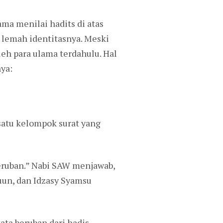
ma menilai hadits di atas
 lemah identitasnya. Meski
eh para ulama terdahulu. Hal
ya:
satu kelompok surat yang
beruban.” Nabi SAW menjawab,
uun, dan Idzasy Syamsu
ata beruban dari hadis