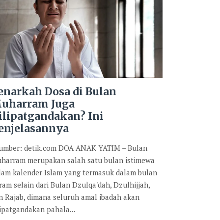
enarkah Dosa di Bulan
uharram Juga
ilipatgandakan? Ini
enjelasannya
mber: detik.com DOA ANAK YATIM – Bulan
harram merupakan salah satu bulan istimewa
lam kalender Islam yang termasuk dalam bulan
ram selain dari Bulan Dzulqa'dah, Dzulhijjah,
n Rajab, dimana seluruh amal ibadah akan
lipatgandakan pahala...