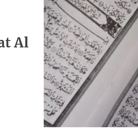
r
t Al