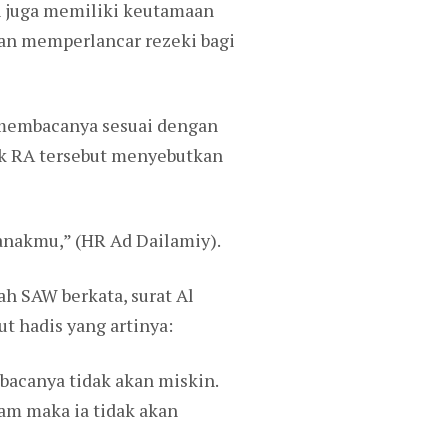
ah juga memiliki keutamaan
aan memperlancar rezeki bagi
 membacanya sesuai dengan
lik RA tersebut menyebutkan
anakmu,” (HR Ad Dailamiy).
ah SAW berkata, surat Al
ut hadis yang artinya:
bacanya tidak akan miskin.
am maka ia tidak akan