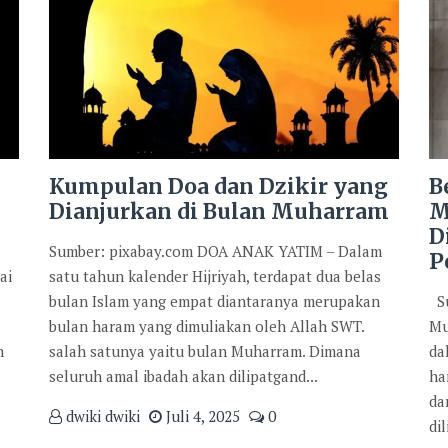
Kumpulan Doa dan Dzikir yang
B
Dianjurkan di Bulan Muharram
M
D
Sumber: pixabay.com DOA ANAK YATIM – Dalam
P
ai
satu tahun kalender Hijriyah, terdapat dua belas
bulan Islam yang empat diantaranya merupakan
Su
bulan haram yang dimuliakan oleh Allah SWT.
Mu
n
salah satunya yaitu bulan Muharram. Dimana
da
seluruh amal ibadah akan dilipatgand...
ha
da
dwiki dwiki
Juli 4, 2025
0
di