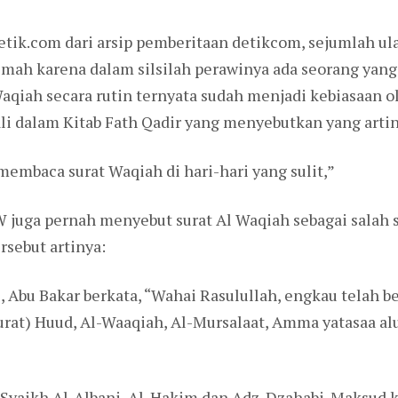
tik.com dari arsip pemberitaan detikcom, sejumlah ula
emah karena dalam silsilah perawinya ada seorang yang
qiah secara rutin ternyata sudah menjadi kebiasaan ol
li dalam Kitab Fath Qadir yang menyebutkan yang artin
embaca surat Waqiah di hari-hari yang sulit,”
W juga pernah menyebut surat Al Waqiah sebagai salah 
sebut artinya:
s, Abu Bakar berkata, “Wahai Rasulullah, engkau telah 
rat) Huud, Al-Waaqiah, Al-Mursalaat, Amma yatasaa al
 Syaikh Al-Albani, Al-Hakim dan Adz-Dzahabi. Maksud k