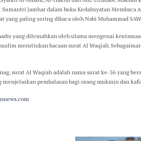
 & Sumantri Jamhar dalam buku Kedahsyatan Membaca Al
rat yang paling sering dibaca oleh Nabi Muhammad SAW
hadis yang dilemahkan oleh ulama mengenai keutamaa
 muslim merutinkan bacaan surat Al Waqiah. Sebagaima
ag, surat Al Waqiah adalah nama surat ke-56 yang berart
ng menjelaskan pembalasan bagi orang mukmin dan kafir 
bunnews.com