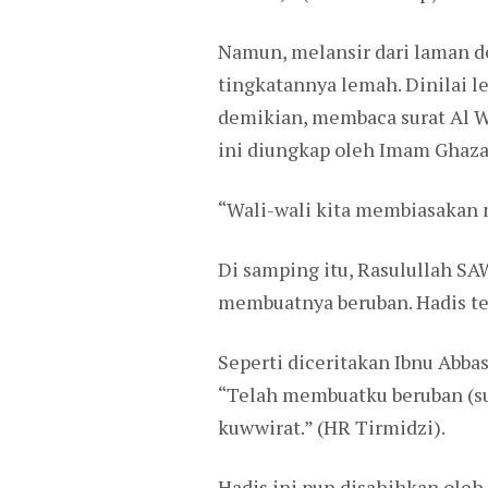
Namun, melansir dari laman de
tingkatannya lemah. Dinilai l
demikian, membaca surat Al Wa
ini diungkap oleh Imam Ghaza
“Wali-wali kita membiasakan m
Di samping itu, Rasulullah SA
membuatnya beruban. Hadis ter
Seperti diceritakan Ibnu Abba
“Telah membuatku beruban (su
kuwwirat.” (HR Tirmidzi).
Hadis ini pun disahihkan oleh