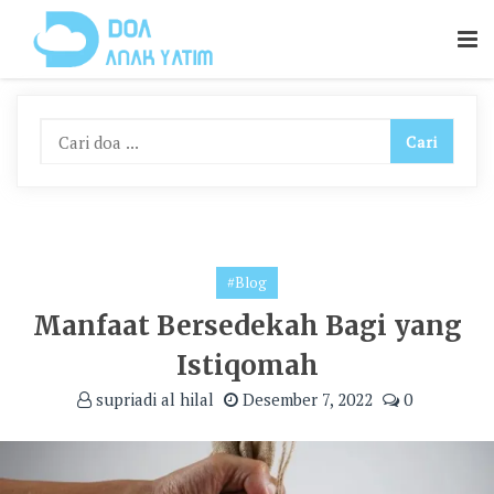
Skip
To
Content
#Blog
Manfaat Bersedekah Bagi yang
Istiqomah
supriadi al hilal
Desember 7, 2022
0