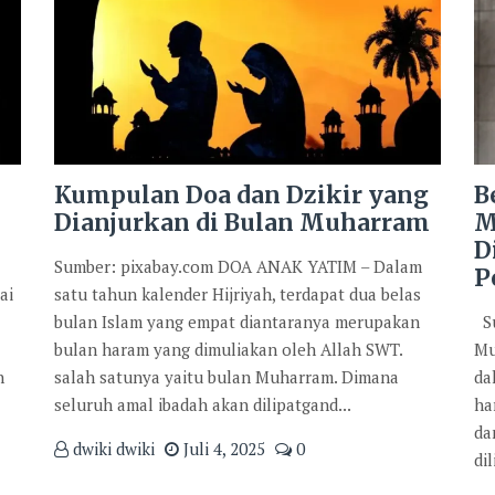
Kumpulan Doa dan Dzikir yang
B
Dianjurkan di Bulan Muharram
M
D
Sumber: pixabay.com DOA ANAK YATIM – Dalam
P
ai
satu tahun kalender Hijriyah, terdapat dua belas
bulan Islam yang empat diantaranya merupakan
Su
bulan haram yang dimuliakan oleh Allah SWT.
Mu
n
salah satunya yaitu bulan Muharram. Dimana
da
seluruh amal ibadah akan dilipatgand...
ha
da
dwiki dwiki
Juli 4, 2025
0
di