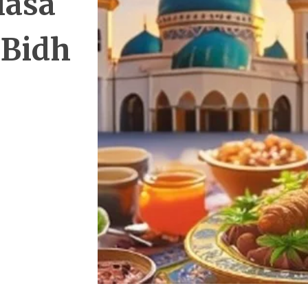
iasa
 Bidh
!