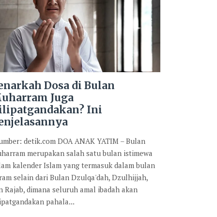
enarkah Dosa di Bulan
uharram Juga
ilipatgandakan? Ini
enjelasannya
mber: detik.com DOA ANAK YATIM – Bulan
harram merupakan salah satu bulan istimewa
lam kalender Islam yang termasuk dalam bulan
ram selain dari Bulan Dzulqa'dah, Dzulhijjah,
n Rajab, dimana seluruh amal ibadah akan
lipatgandakan pahala...