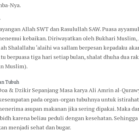
mba-Nya.
W
yangan Allah SWT dan Rasulullah SAW. Puasa ayyamul b
menemui kebaikan. Diriwayatkan oleh Bukhari Muslim, 
lah Shalallahu ‘alaihi wa sallam berpesan kepadaku aka
u berpuasa tiga hari setiap bulan, shalat dhuha dua raka
an Muslim).
gan Tubuh
Doa & Dzikir Sepanjang Masa karya Ali Amrin al-Quraw
sempatan pada organ-organ tubuhnya untuk istirahat a
enerima asupan makanan jika sering dipakai. Maka dari
idh karena beliau peduli dengan kesehatan. Sehingg
kan menjadi sehat dan bugar.