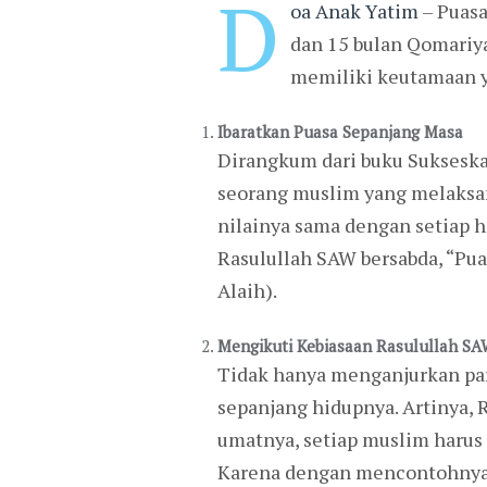
D
oa Anak Yatim
– Puasa
dan 15 bulan Qomariya
memiliki keutamaan y
Ibaratkan Puasa Sepanjang Masa
Dirangkum dari buku Sukseska
seorang muslim yang melaksan
nilainya sama dengan setiap ha
Rasulullah SAW bersabda, “Puas
Alaih).
Mengikuti Kebiasaan Rasulullah SA
Tidak hanya menganjurkan par
sepanjang hidupnya. Artinya, R
umatnya, setiap muslim harus
Karena dengan mencontohnya, 