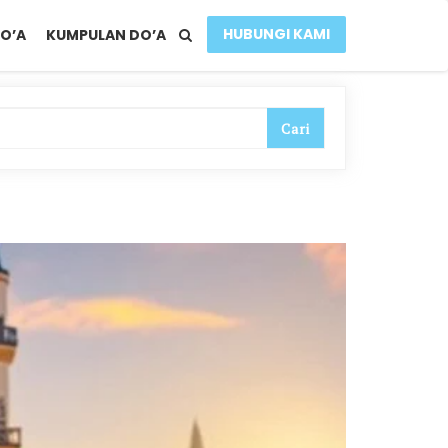
HUBUNGI KAMI
O’A
KUMPULAN DO’A