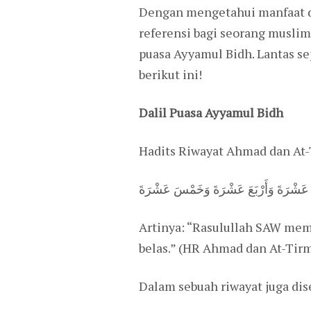
Dengan mengetahui manfaat da
referensi bagi seorang musli
puasa Ayyamul Bidh. Lantas se
berikut ini!
Dalil Puasa Ayyamul Bidh
Hadits Riwayat Ahmad dan At-T
لَاثَ عَشْرَةَ وَأَرْبَعَ عَشْرَةَ وَخَمْسَ عَشْرَةَ
Artinya: “Rasulullah SAW meme
belas.” (HR Ahmad dan At-Tirm
Dalam sebuah riwayat juga dis