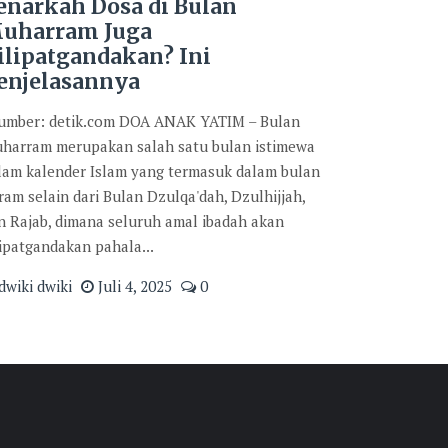
enarkah Dosa di Bulan
uharram Juga
ilipatgandakan? Ini
enjelasannya
mber: detik.com DOA ANAK YATIM – Bulan
harram merupakan salah satu bulan istimewa
lam kalender Islam yang termasuk dalam bulan
ram selain dari Bulan Dzulqa'dah, Dzulhijjah,
n Rajab, dimana seluruh amal ibadah akan
lipatgandakan pahala...
dwiki dwiki
Juli 4, 2025
0