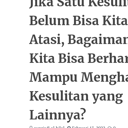
Jika Satu Kesul
Belum Bisa Kita
Atasi, Bagaima
Kita Bisa Berha
Mampu Mengha
Kesulitan yang
Lainnya?
supriadi al hilal
Februari 13, 2022
0