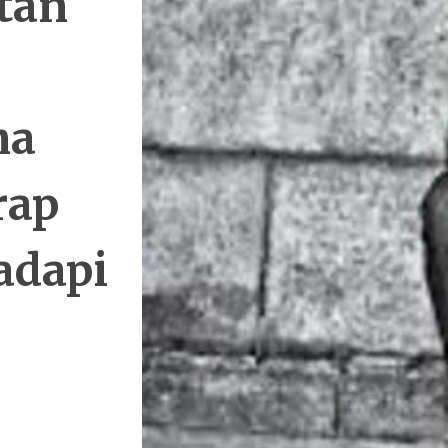
itan
na
rap
dapi