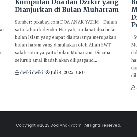
Kumpulan Doa dan Dzikir yang
B
Dianjurkan di Bulan Muharram
M
D
Sumber: pixabay.com DOA ANAK YATIM – Dalam
P
ai
satu tahun kalender Hijriyah, terdapat dua belas
bulan Islam yang empat diantaranya merupakan
Su
bulan haram yang dimuliakan oleh Allah SWT.
Mu
n
salah satunya yaitu bulan Muharram. Dimana
da
seluruh amal ibadah akan dilipatgand...
ha
da
dwiki dwiki
Juli 4, 2025
0
di
Copyright ©2023 Doa Anak Yatim . All rights reserved.