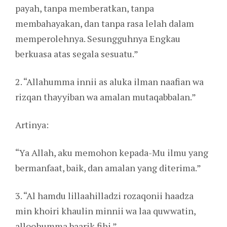
payah, tanpa memberatkan, tanpa
membahayakan, dan tanpa rasa lelah dalam
memperolehnya. Sesungguhnya Engkau
berkuasa atas segala sesuatu.”
2. “Allahumma innii as aluka ilman naafian wa
rizqan thayyiban wa amalan mutaqabbalan.”
Artinya:
“Ya Allah, aku memohon kepada-Mu ilmu yang
bermanfaat, baik, dan amalan yang diterima.”
3. “Al hamdu lillaahilladzi rozaqonii haadza
min khoiri khaulin minnii wa laa quwwatin,
alloohumma baarik fihi.”