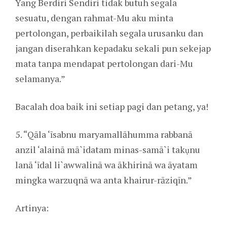
Yang Berdiri Sendiri tidak butuh segala
sesuatu, dengan rahmat-Mu aku minta
pertolongan, perbaikilah segala urusanku dan
jangan diserahkan kepadaku sekali pun sekejap
mata tanpa mendapat pertolongan dari-Mu
selamanya.”
Bacalah doa baik ini setiap pagi dan petang, ya!
5. “Qāla ‘īsabnu maryamallāhumma rabbanā
anzil ‘alainā mā`idatam minas-samā`i takụnu
lanā ‘īdal li`awwalinā wa ākhirinā wa āyatam
mingka warzuqnā wa anta khairur-rāziqīn.”
Artinya: