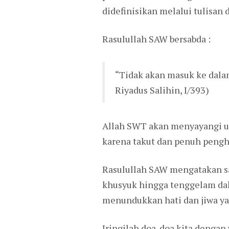
didefinisikan melalui tulisan 
Rasulullah SAW bersabda :
“Tidak akan masuk ke dala
Riyadus Salihin, I/393)
Allah SWT akan menyayangi um
karena takut dan penuh pengh
Rasulullah SAW mengatakan sal
khusyuk hingga tenggelam dal
menundukkan hati dan jiwa ya
Iringilah doa-doa kita dengan