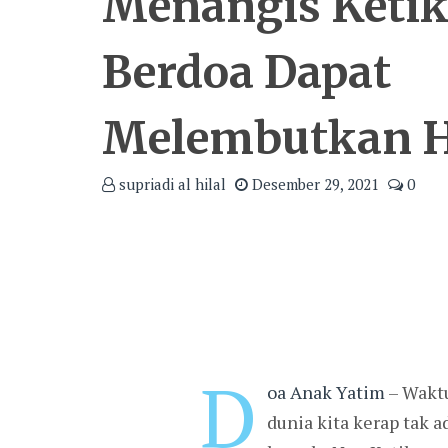
Menangis Keti
Berdoa Dapat
Melembutkan H
supriadi al hilal
Desember 29, 2021
0
D
oa Anak Yatim
– Waktu
dunia kita kerap tak