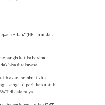
pada Allah.” (HR Tirmidzi,
menangis ketika berdoa
ak bisa direkayasa.
intih akan membuat kita
gis sangat diperlukan untuk
 SWT di dalamnya.
duka hanya kepada Allah SWT.