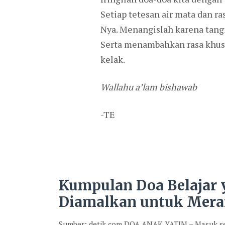
Setiap tetesan air mata dan r
Nya. Menangislah karena tang
Serta menambahkan rasa khusyu
kelak.
Wallahu a’lam bishawab
-TE
Kumpulan Doa Belajar
Diamalkan untuk Mera
Sumber: detik.com DOA ANAK YATIM – Masuk se