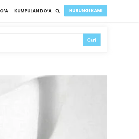
HUBUNGI KAMI
O’A
KUMPULAN DO’A