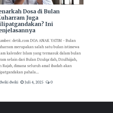
enarkah Dosa di Bulan
uharram Juga
ilipatgandakan? Ini
enjelasannya
mber: detik.com DOA ANAK YATIM – Bulan
harram merupakan salah satu bulan istimewa
lam kalender Islam yang termasuk dalam bulan
ram selain dari Bulan Dzulqa'dah, Dzulhijjah,
n Rajab, dimana seluruh amal ibadah akan
lipatgandakan pahala...
dwiki dwiki
Juli 4, 2025
0