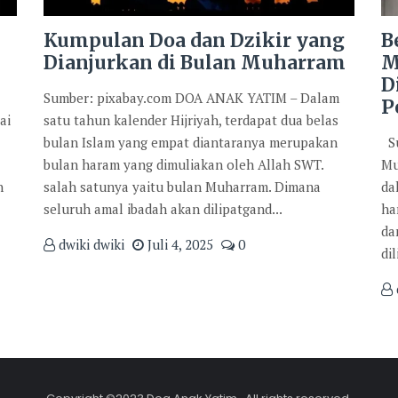
Kumpulan Doa dan Dzikir yang
B
Dianjurkan di Bulan Muharram
M
D
Sumber: pixabay.com DOA ANAK YATIM – Dalam
P
ai
satu tahun kalender Hijriyah, terdapat dua belas
bulan Islam yang empat diantaranya merupakan
Su
bulan haram yang dimuliakan oleh Allah SWT.
Mu
n
salah satunya yaitu bulan Muharram. Dimana
da
seluruh amal ibadah akan dilipatgand...
ha
da
dwiki dwiki
Juli 4, 2025
0
di