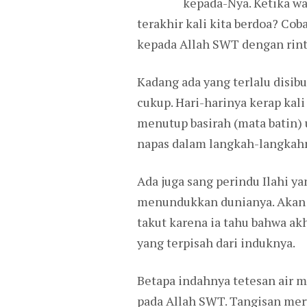
kepada-Nya. Ketika w
terakhir kali kita berdoa? Cob
kepada Allah SWT dengan rint
Kadang ada yang terlalu disib
cukup. Hari-harinya kerap ka
menutup basirah (mata batin)
napas dalam langkah-langkahn
Ada juga sang perindu Ilahi y
menundukkan dunianya. Akan t
takut karena ia tahu bahwa ak
yang terpisah dari induknya.
Betapa indahnya tetesan air m
pada Allah SWT. Tangisan meru