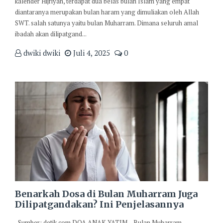
kalender Hijriyah, terdapat dua belas bulan Islam yang empat
diantaranya merupakan bulan haram yang dimuliakan oleh Allah
SWT. salah satunya yaitu bulan Muharram. Dimana seluruh amal
ibadah akan dilipatgand...
dwiki dwiki
Juli 4, 2025
0
Benarkah Dosa di Bulan Muharram Juga
Dilipatgandakan? Ini Penjelasannya
Sumber: detik.com DOA ANAK YATIM – Bulan Muharram