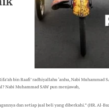
aik
Rifa’ah bin Raafi’ radhiyallahu ‘anhu, Nabi Muhammad
lal? Nabi Muhammad SAW pun menjawab,
annya dan setiap jual beli yang diberkahi.” (HR. Al-Ba