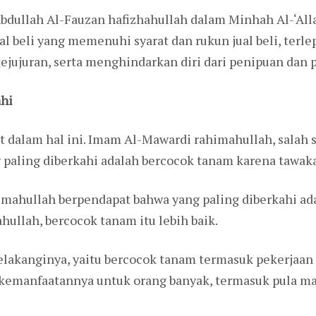
‘Abdullah Al-Fauzan hafizhahullah dalam Minhah Al-‘Al
al beli yang memenuhi syarat dan rukun jual beli, terlep
kejujuran, serta menghindarkan diri dari penipuan dan 
ahi
t dalam hal ini. Imam Al-Mawardi rahimahullah, salah
 paling diberkahi adalah bercocok tanam karena tawakal
ahullah berpendapat bahwa yang paling diberkahi ada
llah, bercocok tanam itu lebih baik.
elakanginya, yaitu bercocok tanam termasuk pekerjaan
n kemanfaatannya untuk orang banyak, termasuk pula m