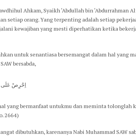
wdhihul Ahkam, Syaikh ‘Abdullah bin ‘Abdurrahman Ali
n setiap orang. Yang terpenting adalah setiap pekerjaa
jalani kewajiban yang mesti diperhatikan ketika beker
ntahkan untuk senantiasa bersemangat dalam hal yang ma
h SAW bersabda,
اِحْرِصْ عَلَى مَا 
l yang bermanfaat untukmu dan meminta tolonglah ke
o. 2664)
sangat dibutuhkan, karenanya Nabi Muhammad SAW sa