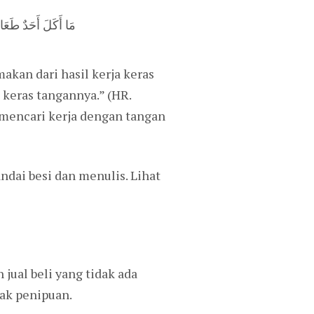
مَا أَكَلَ أَحَدٌ طَعَام
kan dari hasil kerja keras
 keras tangannya.” (HR.
, mencari kerja dengan tangan
dai besi dan menulis. Lihat
jual beli yang tidak ada
dak penipuan.