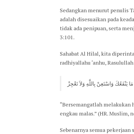
Sedangkan menurut penulis Ta
adalah disesuaikan pada keadaa
tidak ada penipuan, serta men
3:101.
Sahabat Al Hilal, kita diperi
radhiyallahu ‘anhu, Rasululla
يَنْفَعُكَ وَاسْتَعِنْ بِاللَّهِ وَلاَ تَعْجِزْ
“Bersemangatlah melakukan ha
engkau malas.” (HR. Muslim, n
Sebenarnya semua pekerjaan 