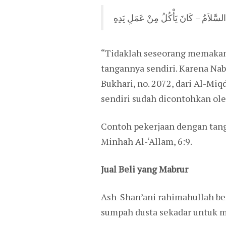
ِ السَّلاَمُ – كَانَ يَأْكُلُ مِنْ عَمَلِ يَدِهِ
“Tidaklah seseorang memakan s
tangannya sendiri. Karena Nabi
Bukhari, no. 2072, dari Al-Mi
sendiri sudah dicontohkan oleh
Contoh pekerjaan dengan tanga
Minhah Al-‘Allam, 6:9.
Jual Beli yang Mabrur
Ash-Shan’ani rahimahullah ber
sumpah dusta sekadar untuk me