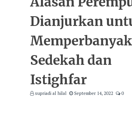
Alasan Peremp
Dianjurkan unt
Memperbanya
Sedekah dan
Istighfar
supriadi al hilal
September 14, 2022
0