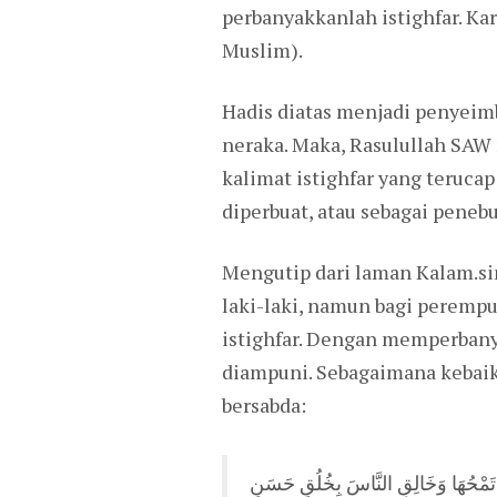
perbanyakkanlah istighfar. Ka
Muslim).
Hadis diatas menjadi penyeimb
neraka. Maka, Rasulullah SAW
kalimat istighfar yang teruca
diperbuat, atau sebagai peneb
Mengutip dari laman Kalam.si
laki-laki, namun bagi perem
istighfar. Dengan memperbany
diampuni. Sebagaimana kebai
bersabda:
َةَ تَمْحُهَا وَخَالِقِ النَّاسَ بِخُلُقٍ حَسَنٍ