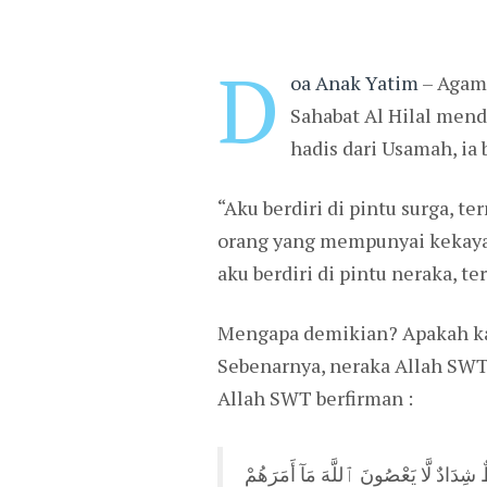
D
oa Anak Yatim
– Agam
Sahabat Al Hilal men
hadis dari Usamah, i
“Aku berdiri di pintu surga, 
orang yang mempunyai kekayaa
aku berdiri di pintu neraka, 
Mengapa demikian? Apakah k
Sebenarnya, neraka Allah SWT 
Allah SWT berfirman :
ٌ شِدَادٌ لَّا يَعْصُونَ ٱللَّهَ مَآ أَمَرَهُمْ