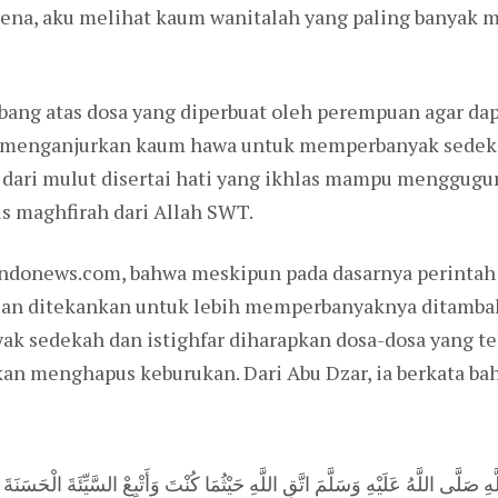
rena, aku melihat kaum wanitalah yang paling banyak 
ang atas dosa yang diperbuat oleh perempuan agar dapa
 menganjurkan kaum hawa untuk memperbanyak sedekah
p dari mulut disertai hati yang ikhlas mampu menggugu
us maghfirah dari Allah SWT.
ndonews.com, bahwa meskipun pada dasarnya perintah 
puan ditekankan untuk lebih memperbanyaknya ditam
ak sedekah dan istighfar diharapkan dosa-dosa yang te
kan menghapus keburukan. Dari Abu Dzar, ia berkata
َلَّى اللَّهُ عَلَيْهِ وَسَلَّمَ اتَّقِ اللَّهِ حَيْثُمَا كُنْتَ وَأَتْبِعْ السَّيِّئَةَ الْحَسَن