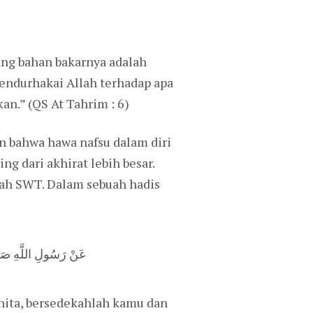
ang bahan bakarnya adalah
mendurhakai Allah terhadap apa
n.” (QS At Tahrim : 6)
 bahwa hawa nafsu dalam diri
 dari akhirat lebih besar.
llah SWT. Dalam sebuah hadis
عَنْ رَسُولِ اللَّهِ صَلَّى ا
anita, bersedekahlah kamu dan