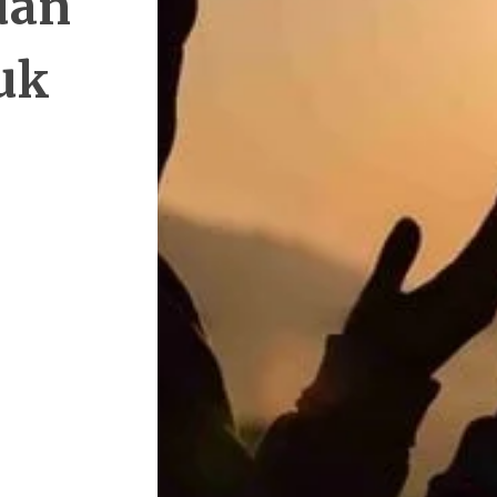
uan
uk
k