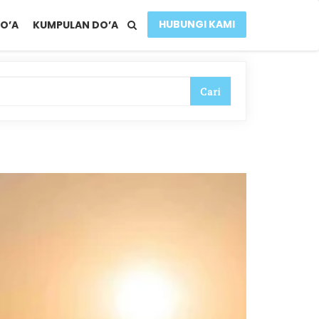
HUBUNGI KAMI
O’A
KUMPULAN DO’A