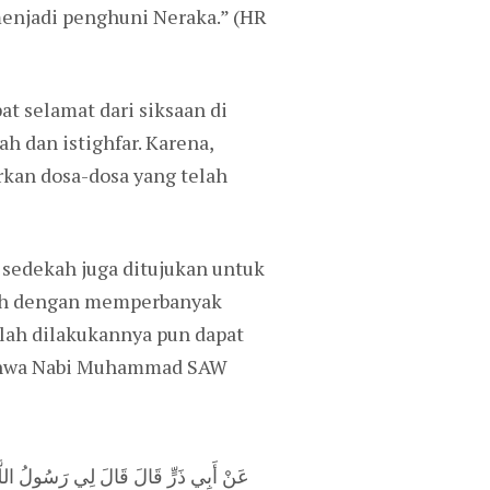
menjadi penghuni Neraka.” (HR
t selamat dari siksaan di
 dan istighfar. Karena,
rkan dosa-dosa yang telah
sedekah juga ditujukan untuk
bah dengan memperbanyak
lah dilakukannya pun dapat
 bahwa Nabi Muhammad SAW
عَنْ أَبِي ذَرٍّ قَالَ قَالَ لِي رَسُولُ اللَّهِ ص