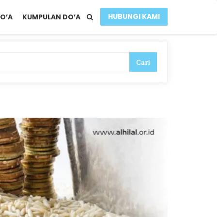
HUBUNGI KAMI
O’A
KUMPULAN DO’A