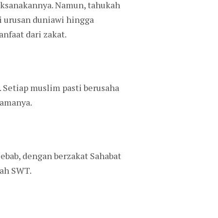
aksanakannya. Namun, tahukah
ri urusan duniawi hingga
nfaat dari zakat.
 Setiap muslim pasti berusaha
gamanya.
bab, dengan berzakat Sahabat
lah SWT.