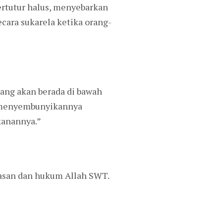
ertutur halus, menyebarkan
ara sukarela ketika orang-
 yang akan berada di bawah
n menyembunyikannya
kanannya.”
tasan dan hukum Allah SWT.