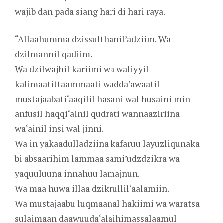
wajib dan pada siang hari di hari raya.
“Allaahumma dzissulthanil’adziim. Wa
dzilmannil qadiim.
Wa dzilwajhil kariimi wa waliyyil
kalimaatittaammaati wadda’awaatil
mustajaabati‘aaqilil hasani wal husaini min
anfusil haqqi‘ainil qudrati wannaaziriina
wa‘ainil insi wal jinni.
Wa in yakaadulladziina kafaruu layuzliqunaka
bi absaarihim lammaa sami’udzdzikra wa
yaquuluuna innahuu lamajnun.
Wa maa huwa illaa dzikrullil‘aalamiin.
Wa mustajaabu luqmaanal hakiimi wa waratsa
sulaimaan daawuuda‘alaihimassalaamul