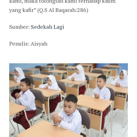
kami, maka tolonglah kami terhadap kaum
yang kafir” (Q.S Al Baqarah:286)
Sumber:
Sedekah Lagi
Penulis: Aisyah