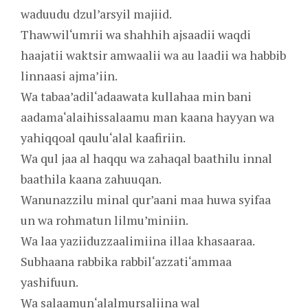
waduudu dzul’arsyil majiid.
Thawwil‘umrii wa shahhih ajsaadii waqdi
haajatii waktsir amwaalii wa au laadii wa habbib
linnaasi ajma’iin.
Wa tabaa’adil‘adaawata kullahaa min bani
aadama‘alaihissalaamu man kaana hayyan wa
yahiqqoal qaulu‘alal kaafiriin.
Wa qul jaa al haqqu wa zahaqal baathilu innal
baathila kaana zahuuqan.
Wanunazzilu minal qur’aani maa huwa syifaa
un wa rohmatun lilmu’miniin.
Wa laa yaziiduzzaalimiina illaa khasaaraa.
Subhaana rabbika rabbil‘azzati‘ammaa
yashifuun.
Wa salaamun‘alalmursaliina wal