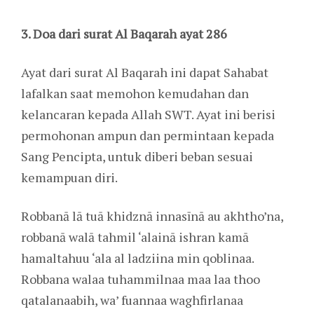
3. Doa dari surat Al Baqarah ayat 286
Ayat dari surat Al Baqarah ini dapat Sahabat
lafalkan saat memohon kemudahan dan
kelancaran kepada Allah SWT. Ayat ini berisi
permohonan ampun dan permintaan kepada
Sang Pencipta, untuk diberi beban sesuai
kemampuan diri.
Robbanā lā tuā khidznā innasīnā au akhtho’na,
robbanā walā tahmil ‘alainā ishran kamā
hamaltahuu ‘ala al ladziina min qoblinaa.
Robbana walaa tuhammilnaa maa laa thoo
qatalanaabih, wa’ fuannaa waghfirlanaa