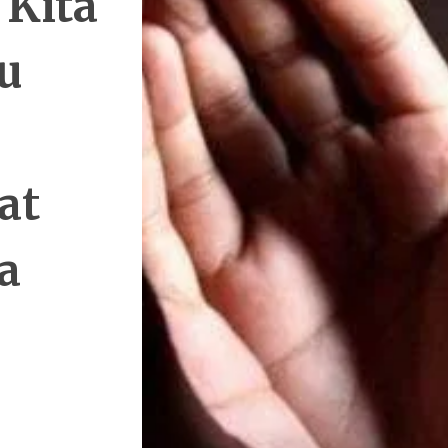
 Kita
u
at
a