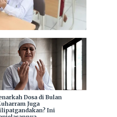
enarkah Dosa di Bulan
uharram Juga
ilipatgandakan? Ini
enjelasannya