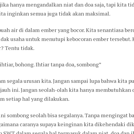
jika hanya mengandalkan niat dan doa saja, tapi kita tid
ta inginkan semua juga tidak akan maksimal.
ah air di dalam ember yang bocor. Kita senantiasa berd
a tidak usaha untuk menutupi kebocoran ember tersebut.
? Tentu tidak.
htiar, bohong. Ihtiar tanpa doa, sombong”
am segala urusan kita. Jangan sampai lupa bahwa kita 
jauh ini. Jangan seolah-olah kita hanya membutuhkan d
 setiap hal yang dilakukan.
ini sombong seolah bisa segalanya. Tanpa mengingat bah
agaimana caranya supaya keinginan kita dikehendaki di
 SWT dalam segala hal termasuk dalam niat, doa dan ih