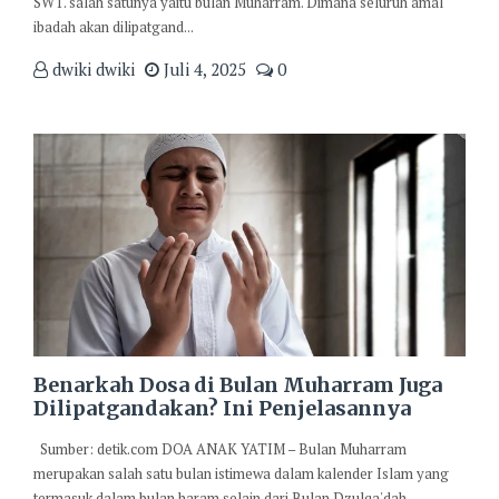
SWT. salah satunya yaitu bulan Muharram. Dimana seluruh amal
ibadah akan dilipatgand...
dwiki dwiki
Juli 4, 2025
0
Benarkah Dosa di Bulan Muharram Juga
Dilipatgandakan? Ini Penjelasannya
Sumber: detik.com DOA ANAK YATIM – Bulan Muharram
merupakan salah satu bulan istimewa dalam kalender Islam yang
termasuk dalam bulan haram selain dari Bulan Dzulqa'dah,