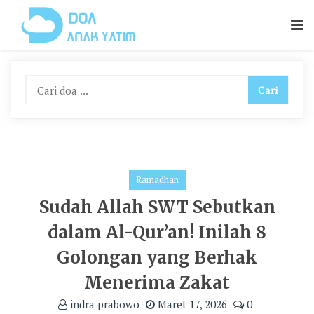
Skip
To
Content
Ramadhan
Sudah Allah SWT Sebutkan
dalam Al-Qur’an! Inilah 8
Golongan yang Berhak
Menerima Zakat
indra prabowo
Maret 17, 2026
0