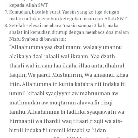
kepada Allah SWT.
Kemudian, bacalah surat Yaasin yang ke tiga dengan
niatan untuk memohon keteguhan iman dari Allah SWT.
Setelah selesai membaca Yaasin sampai 3 kali, maka
shalat ini kemudian ditutup dengan membaca doa malam
Nisfu Sya’ban di bawah ini:
“Allaahumma yaa dzal manni walaa yumannu
alaika ya dzal jalaali wal ikraam, Yaa dzath
thauli wal in aam laa ilaaha illaa anta, dhahrul
laajiin, Wa jaarul Mustajiiriin, Wa amaanul khaa
ifiin. Allahumma in kunta katabta nii indaka fii
ummil kitaabi syaqiyyan aw mahruuman aw
mathruudan aw muqtarran alayya fir rizqi
famhu. Allaahumma bi fadllika syaqaawatii wa
hirmaanii wa thardii waq titaari rizqii wa ats-
bitnii indaka fii ummil kitaabi sa ‘iidan