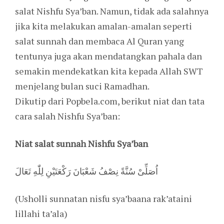
salat Nishfu Sya’ban. Namun, tidak ada salahnya
jika kita melakukan amalan-amalan seperti
salat sunnah dan membaca Al Quran yang
tentunya juga akan mendatangkan pahala dan
semakin mendekatkan kita kepada Allah SWT
menjelang bulan suci Ramadhan.
Dikutip dari Popbela.com, berikut niat dan tata
cara salah Nishfu Sya’ban:
Niat salat sunnah Nishfu Sya’ban
اُصَلِّىْ سُنَّةً نِصْفُ شَعْبَانَ رَكْعَتَيْنِ لِلّٰهِ تَعَالَ
(Usholli sunnatan nisfu sya’baana rak’ataini
lillahi ta’ala)