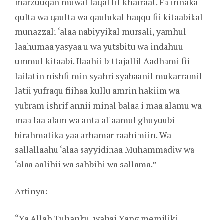
marzuuqan muwaf faqal lil khairaat. Fa innaka
qulta wa qaulta wa qaulukal haqqu fii kitaabikal
munazzali ‘alaa nabiyyikal mursali, yamhul
laahumaa yasyaa u wa yutsbitu wa indahuu
ummul kitaabi. Ilaahii bittajallil Aadhami fii
lailatin nishfi min syahri syabaanil mukarramil
latii yufraqu fiihaa kullu amrin hakiim wa
yubram ishrif annii minal balaa i maa alamu wa
maa laa alam wa anta allaamul ghuyuubi
birahmatika yaa arhamar raahimiin. Wa
sallallaahu ‘alaa sayyidinaa Muhammadiw wa
‘alaa aalihii wa sahbihi wa sallama.”
Artinya:
“Ya Allah Tuhanku, wahai Yang memiliki