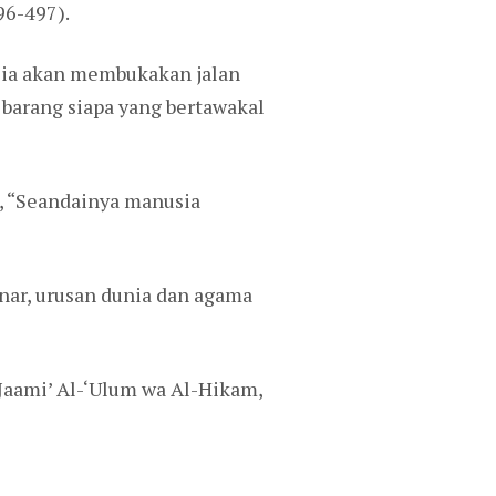
96-497).
Dia akan membukakan jalan
 barang siapa yang bertawakal
, “Seandainya manusia
ar, urusan dunia dan agama
(Jaami’ Al-‘Ulum wa Al-Hikam,