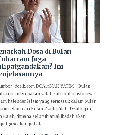
enarkah Dosa di Bulan
uharram Juga
ilipatgandakan? Ini
enjelasannya
mber: detik.com DOA ANAK YATIM – Bulan
harram merupakan salah satu bulan istimewa
lam kalender Islam yang termasuk dalam bulan
ram selain dari Bulan Dzulqa'dah, Dzulhijjah,
n Rajab, dimana seluruh amal ibadah akan
lipatgandakan pahala...