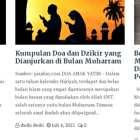
Kumpulan Doa dan Dzikir yang
B
Dianjurkan di Bulan Muharram
M
D
Sumber: pixabay.com DOA ANAK YATIM – Dalam
P
ai
satu tahun kalender Hijriyah, terdapat dua belas
bulan Islam yang empat diantaranya merupakan
Su
bulan haram yang dimuliakan oleh Allah SWT.
Mu
n
salah satunya yaitu bulan Muharram. Dimana
da
seluruh amal ibadah akan dilipatgand...
ha
da
dwiki dwiki
Juli 4, 2025
0
di