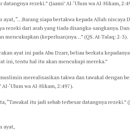
ar datangnya rezeki.” (Jaami’ Al-‘Ulum wa Al-Hikam, 2:4
 ayat, “…Barang siapa bertakwa kepada Allah niscaya 
a rezeki dari arah yang tiada disangka-sangkanya. Dan
an mencukupkan (keperluan)nya…” (QS. At-Talaq: 2-3).
 ayat ini pada Abu Dzarr, beliau berkata kepadanya
t ini, tentu hal itu akan mencukupi mereka.”
uslimin merealisasikan takwa dan tawakal dengan ben
’ Al-‘Ulum wa Al-Hikam, 2:497).
a, “Tawakal itu jadi sebab terbesar datangnya rezeki.” 
 ayat,