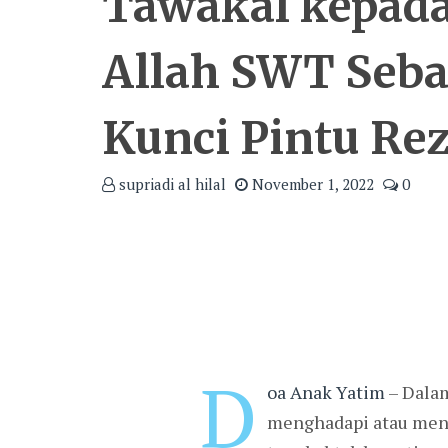
Tawakal kepad
Allah SWT Seba
Kunci Pintu Rez
supriadi al hilal
November 1, 2022
0
D
oa Anak Yatim
– Dalam
menghadapi atau menun