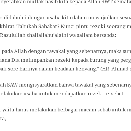
enyerahkan mutlak nasib kita kepada Allah SWT semata
us didahului dengan usaha kita dalam mewujudkan sesuat
khirat. Tahukah Sahabat? Kunci pintu rezeki seorang 
asulullah shallallahu’alaihi wa sallam bersabda:
l pada Allah dengan tawakal yang sebenarnya, maka s
mana Dia melimpahkan rezeki kepada burung yang pergi
li sore harinya dalam keadaan kenyang.” (HR. Ahmad d
llah SAW mengisyaratkan bahwa tawakal yang sebenarny
elakukan usaha untuk mendapatkan rezeki tersebut.
r yaitu harus melakukan berbagai macam sebab untuk m
ta,