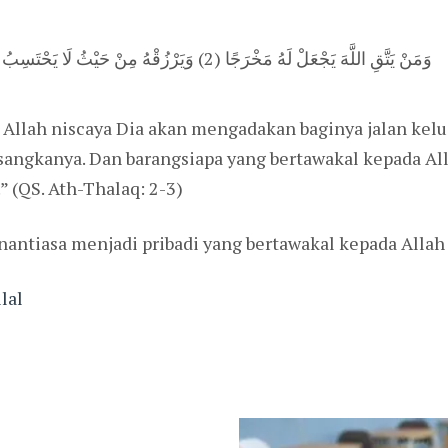
وَمَنْ يَتَّقِ اللَّهَ يَجْعَلْ لَهُ مَخْرَجًا (2) وَيَرْزُقْهُ مِنْ حَيْثُ لَا يَحْتَسِبُ وَمَنْ يَتَوَكَّلْ عَلَى اللَّهِ فَهُوَ حَسْبُهُ
 Allah niscaya Dia akan mengadakan baginya jalan kel
-sangkanya. Dan barangsiapa yang bertawakal kepada Al
 (QS. Ath-Thalaq: 2-3)
nantiasa menjadi pribadi yang bertawakal kepada Allah 
lal