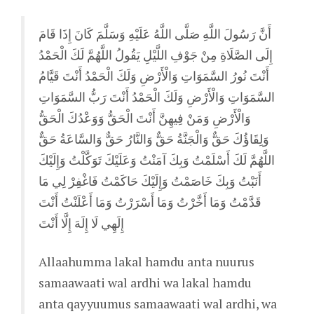
أَنَّ رَسُولَ اللَّهِ صَلَّى اللَّهُ عَلَيْهِ وَسَلَّمَ كَانَ إِذَا قَامَ
إِلَى الصَّلَاةِ مِنْ جَوْفِ اللَّيْلِ يَقُولُ اللَّهُمَّ لَكَ الْحَمْدُ
أَنْتَ نُورُ السَّمَوَاتِ وَالْأَرْضِ وَلَكَ الْحَمْدُ أَنْتَ قَيَّامُ
السَّمَوَاتِ وَالْأَرْضِ وَلَكَ الْحَمْدُ أَنْتَ رَبُّ السَّمَوَاتِ
وَالْأَرْضِ وَمَنْ فِيهِنَّ أَنْتَ الْحَقُّ وَوَعْدُكَ الْحَقُّ
وَلِقَاؤُكَ حَقٌّ وَالْجَنَّةُ حَقٌّ وَالنَّارُ حَقٌّ وَالسَّاعَةُ حَقٌّ
اللَّهُمَّ لَكَ أَسْلَمْتُ وَبِكَ آمَنْتُ وَعَلَيْكَ تَوَكَّلْتُ وَإِلَيْكَ
أَنَبْتُ وَبِكَ خَاصَمْتُ وَإِلَيْكَ حَاكَمْتُ فَاغْفِرْ لِي مَا
قَدَّمْتُ وَمَا أَخَّرْتُ وَمَا أَسْرَرْتُ وَمَا أَعْلَنْتُ أَنْتَ
إِلَهِي لَا إِلَهَ إِلَّا أَنْتَ
Allaahumma lakal hamdu anta nuurus
samaawaati wal ardhi wa lakal hamdu
anta qayyuumus samaawaati wal ardhi, wa