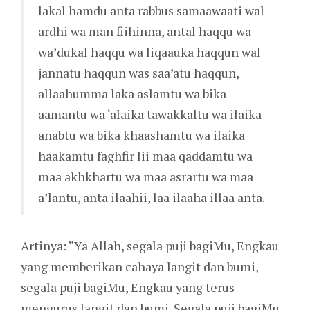
lakal hamdu anta rabbus samaawaati wal
ardhi wa man fiihinna, antal haqqu wa
wa’dukal haqqu wa liqaauka haqqun wal
jannatu haqqun was saa’atu haqqun,
allaahumma laka aslamtu wa bika
aamantu wa ‘alaika tawakkaltu wa ilaika
anabtu wa bika khaashamtu wa ilaika
haakamtu faghfir lii maa qaddamtu wa
maa akhkhartu wa maa asrartu wa maa
a’lantu, anta ilaahii, laa ilaaha illaa anta.
Artinya: “Ya Allah, segala puji bagiMu, Engkau
yang memberikan cahaya langit dan bumi,
segala puji bagiMu, Engkau yang terus
mengurus langit dan bumi. Segala puji bagiMu,