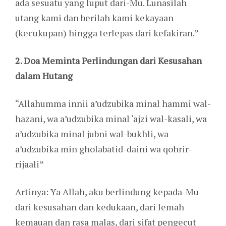
ada sesuatu yang luput dari-Mu. Lunasilah
utang kami dan berilah kami kekayaan
(kecukupan) hingga terlepas dari kefakiran.”
2. Doa Meminta Perlindungan dari Kesusahan
dalam Hutang
“Allahumma innii a’udzubika minal hammi wal-
hazani, wa a’udzubika minal ‘ajzi wal-kasali, wa
a’udzubika minal jubni wal-bukhli, wa
a’udzubika min gholabatid-daini wa qohrir-
rijaali”
Artinya: Ya Allah, aku berlindung kepada-Mu
dari kesusahan dan kedukaan, dari lemah
kemauan dan rasa malas, dari sifat pengecut