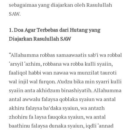
sebagaimaa yang diajarkan oleh Rasulullah
SAW.
1. Doa Agar Terbebas dari Hutang yang
Diajarkan Rasulullah SAW
“Allahumma robbas samaawaatis sab’i wa robbal
‘arsyil ‘azhim, robbana wa robba kulli syaiin,
faaliqol habbi wan nawaa wa munzilat tauroti
wal injil wal furqon. A’udzu bika min syarri kulli
syaiin anta akhidzum binashiyatih. Allahumma
antal awwalu falaysa qoblaka syaiun wa antal
akhiru falaysa ba’daka syaiun, wa antazh
zhohiru fa laysa fauqoka syaiun, wa antal
baathinu falaysa dunaka syaiun, iqdli ‘annad