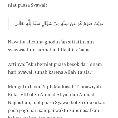
niat puasa Syawal:
نَوَيْتُ صَوْمَ غَدٍ عَنْ سِتَّةٍ مِنْ شَوَّالٍ سُنَّةً لِلَّهِ تَعَالَى
Nawaitu shouma ghodin ‘an sittatin min
syawwaalinn sunnatan lillaahi ta’aalaa
Artinya: “Aku berniat puasa besok dari enam
hari Syawal, sunah karena Allah Ta’ala,”
Mengutip buku Fiqih Madrasah Tsanawiyah
Kelas VIII oleh Ahmad Ahyar dan Ahmad
Najibullah, niat puasa Syawal boleh dilakukan
pada pagi hari sampai waktu zuhur asalkan